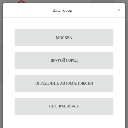
×
Ваш город
Вход
Главная
Аксессуары для бариста
Весы
Весы ACAIA LUNAR
МОСКВА
Каталог
Избранное
ДРУГОЙ ГОРОД
Сравнение
Корзина
ОПРЕДЕЛИТЬ АВТОМАТИЧЕСКИ
Весы ACAIA LUNAR
НЕ СПРАШИВАТЬ
Подобрать аналог
Оставить отзыв
Сравнить
Нравится