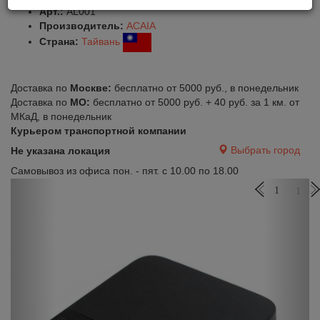
Арт.:
AL001
Производитель:
ACAIA
Страна:
Тайвань
Доставка по
Москве:
бесплатно от 5000 руб., в понедельник
Доставка по
МО:
бесплатно от 5000 руб. + 40 руб. за 1 км. от
МКаД, в понедельник
Курьером транспортной компании
Выбрать город
Не указана локация
Самовывоз из офиса пон. - пят. с 10.00 по 18.00
Previous
Next
1
1