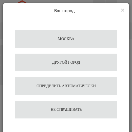
×
Ваш город
Вход
Главная
Разное
Термосы для капельных кофемашин
Термос для кофе LEHEHE 6 литров
МОСКВА
Каталог
Избранное
ДРУГОЙ ГОРОД
Сравнение
Корзина
ОПРЕДЕЛИТЬ АВТОМАТИЧЕСКИ
Термос для кофе LEHEHE
НЕ СПРАШИВАТЬ
6 литров
37 443
38 207