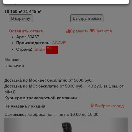
16 150
21 445
В корзину
Быстрый заказ
Оставить отзыв
Сравнить
Нравится
Арт.:
80467
Производитель:
AGAVE
Страна:
Китай
Магазин:
в наличии
Доставка по
Москве:
бесплатно от 5000 руб.
Доставка по
МО:
бесплатно от 5000 руб. + 40 руб. за 1 км. от
МКаД
Курьером транспортной компании
Выбрать город
Не указана локация
Самовывоз из офиса пон. - пят. с 10.00 по 18.00
Previous
Next