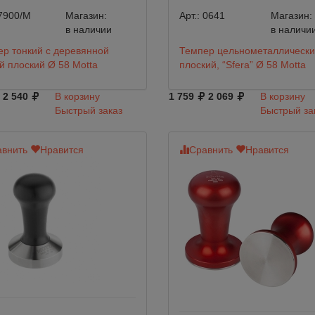
7900/M
Магазин:
Арт.:
0641
Магазин:
в наличии
в наличи
р тонкий с деревянной
Темпер цельнометаллическ
й плоский Ø 58 Motta
плоский, “Sfera” Ø 58 Motta
2 540
В корзину
1 759
2 069
В корзину
Быстрый заказ
Быстрый за
внить
Нравится
Сравнить
Нравится