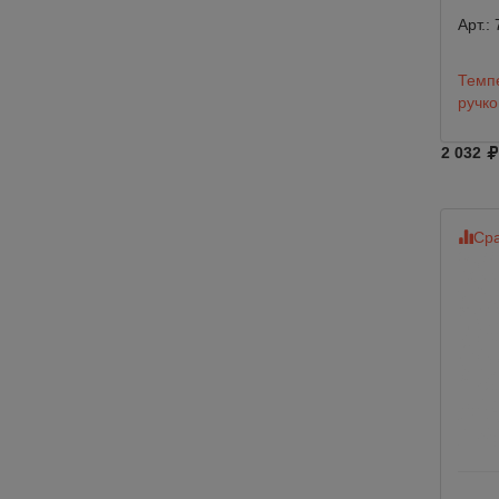
Арт.:
Темпе
ручко
2 032
Сра