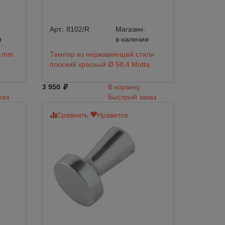
Арт.:
8102/R
Магазин:
и
в наличии
8 mm
Темпер из нержавеющей стали
плоский красный Ø 58,4 Motta
3 950
В корзину
каз
Быстрый заказ
Сравнить
Нравится