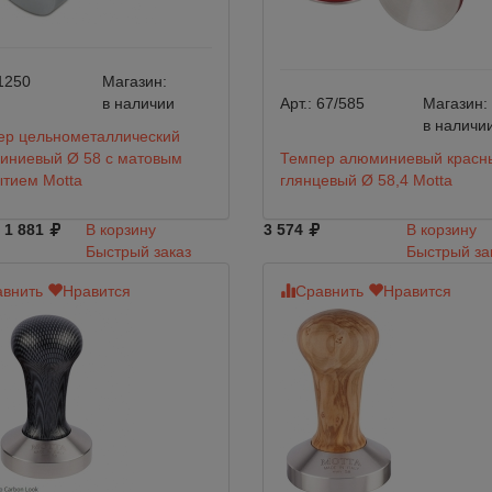
1250
Магазин:
в наличии
Арт.:
67/585
Магазин:
в наличи
ер цельнометаллический
иниевый Ø 58 с матовым
Темпер алюминиевый красн
тием Motta
глянцевый Ø 58,4 Motta
1 881
В корзину
3 574
В корзину
Быстрый заказ
Быстрый за
внить
Нравится
Сравнить
Нравится