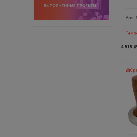
Арт.:
Темп
4 515
Сра