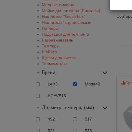
Те
Мерные емкости
Мойки для питчера (Ринзеры)
Сортиро
Нок-Боксы "knock box"
Нок-Боксы встраиваемые
Питчеры
Подставки для темпинга
Разравниватель
Темперы
Шейкер
Щетки для чистки
Термометры
Бренд
Сра
Lelit
3
Motta
40
AGAVE
16
Диаметр темпера, (мм)
49
2
51
7
52
1
53
3