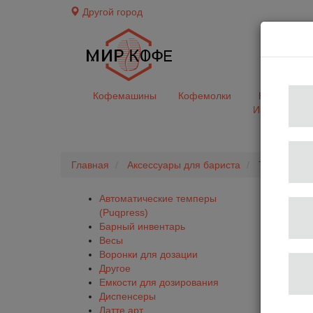
Другой город
доставк
Кофемашины
Кофемолки
Кофе&Чай
Ингредиент
Главная
Аксессуары для бариста
Темперы
Автоматические темперы
(Puqpress)
Барный инвентарь
Весы
Воронки для дозации
Другое
Емкости для дозирования
Диспенсеры
Латте арт