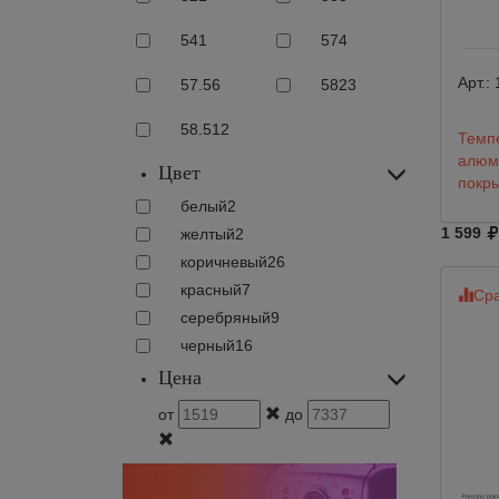
54
1
57
4
Арт.:
57.5
6
58
23
58.5
12
Темп
алюм
Цвет
покры
белый
2
1 599
желтый
2
коричневый
26
красный
7
Сра
серебряный
9
черный
16
Цена
от
до