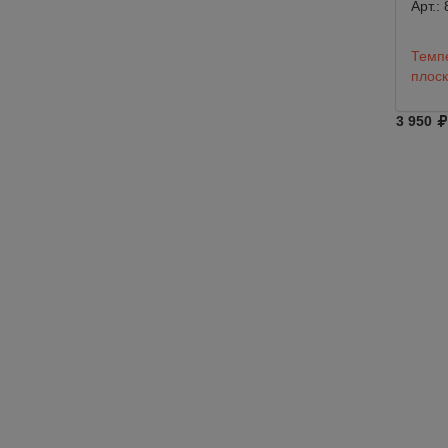
Арт.:
Темп
плоск
3 950