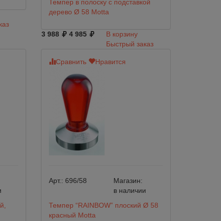
Темпер в полоску с подставкой
дерево Ø 58 Motta
каз
3 988
4 985
В корзину
Быстрый заказ
Сравнить
Нравится
Арт.:
696/58
Магазин:
и
в наличии
й,
Темпер “RAINBOW” плоский Ø 58
красный Motta