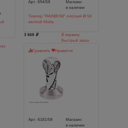
Арт.:
694/58
Магазин:
в наличии
и
Темпер “RAINBOW” плоский Ø 58
ый
желтый Motta
3 668
В корзину
Быстрый заказ
каз
Сравнить
Нравится
Арт.:
6181/58
Магазин:
в наличии