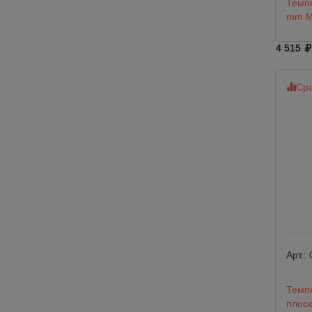
Темпе
mm M
4 515
Сра
Арт.:
Темп
плоск