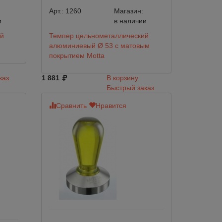
Арт.:
1260
Магазин:
и
в наличии
ий
Темпер цельнометаллический
алюминиевый Ø 53 с матовым
покрытием Motta
каз
1 881
В корзину
Быстрый заказ
Сравнить
Нравится