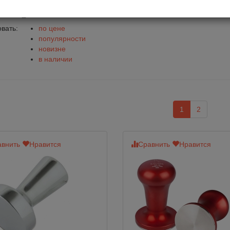
мперы Motta
вать:
по цене
популярности
новизне
в наличии
1
2
внить
Нравится
Сравнить
Нравится