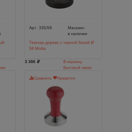
Арт.:
335/58
Магазин:
и
в наличии
ый
Темпер дерево с черной базой Ø
58 Motta
3 386
В корзину
каз
Быстрый заказ
Сравнить
Нравится