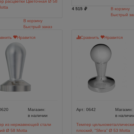
р расцветки Цветочная Ø 58
otta
4 515
В корзину
Быстрый за
В корзину
Быстрый заказ
внить
Нравится
Сравнить
Нравится
0620
Магазин:
Арт.:
0642
Магазин:
в наличии
в наличи
ер из нержавеющей стали
Темпер цельнометаллически
ий Ø 58 Motta
плоский, “Sfera” Ø 53 Motta