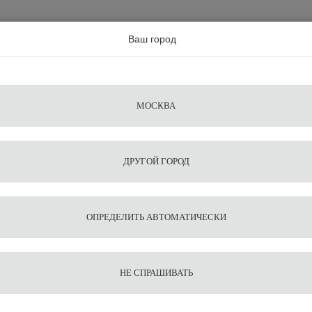
а по всей россии
Ваш город
Поиск
Сравнение
Из
Фильтры
Посуда
Чистящие
Запчасти
Аксессу
МОСКВА
ы
для
средства
для
воды
барис
ДРУГОЙ ГОРОД
Motta
ОПРЕДЕЛИТЬ АВТОМАТИЧЕСКИ
НЕ СПРАШИВАТЬ