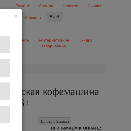
Ремонт
Аренда
Новости
Скидки
×
Вход
бранное
Корзина
ары
Разное
Альтернативное
Скидки
заваривание
та
тическая кофемашина
500 S+
97
плектацию
Быстрый заказ
ПРИНИМАЕМ К ОПЛАТЕ: