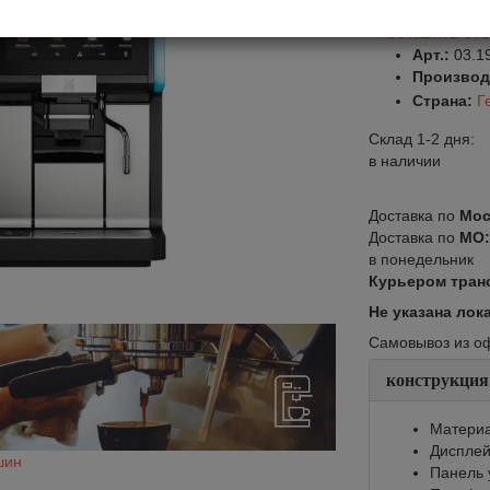
Оставить от
Арт.:
03.1
Производ
Страна:
Г
Склад 1-2 дня:
в наличии
Доставка по
Мос
Доставка по
МО
в понедельник
Курьером тран
Не указана лок
Самовывоз из офи
конструкция
Материа
Диспле
шин
Панель 