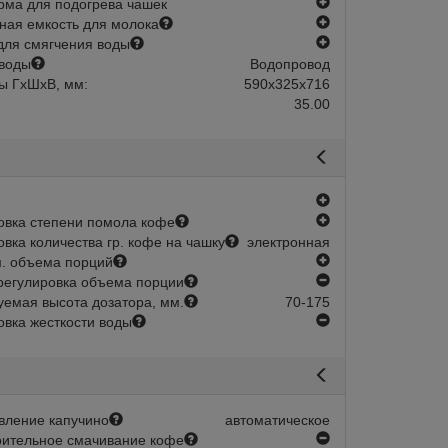
есть
ма для подогрева чашек
есть
ная емкость для молока
есть
для смягчения воды
воды
Водопровод
ы ГхШхВ, мм:
590х325х716
35.00
есть
есть
овка степени помола кофе
овка количества гр. кофе на чашку
электронная
есть
. объема порций
нет
регулировка объема порции
уемая высота дозатора, мм.
70-175
нет
овка жесткости воды
Арт.:
33.2622.0000
Арт.:
03.9190.001
Таблетки для прочистки
Холодильник для
молочной системы
WMF до 3,5 л
вление капучино
автоматическое
супер авт. кофемашин
нет
ительное смачивание кофе