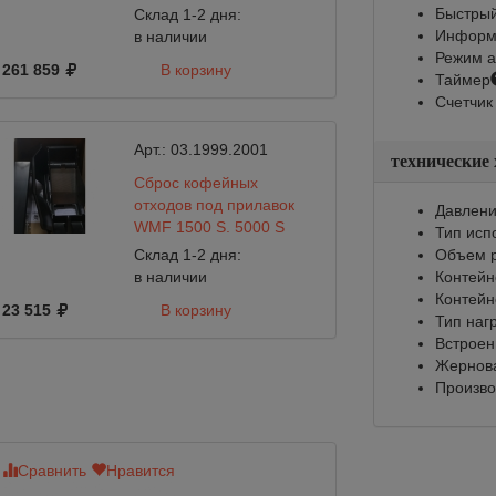
холодильник WMF
Быстрый
Склад 1-2 дня:
Информи
в наличии
Режим а
261 859
В корзину
11 300
Таймер
Счетчик
Арт.:
03.1999.2001
технические
Сброс кофейных
отходов под прилавок
Давлени
WMF 1500 S, 5000 S
Тип исп
Склад 1-2 дня:
Объем р
в наличии
Контейн
Контейн
23 515
В корзину
5 549
Тип наг
Встроен
Жернов
Произво
Сравнить
Нравится
Сравнить
Нр
Нет в наличии