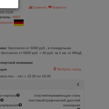
зыв
Сравнить
Нравится
920.0105
итель:
WMF
ермания
кве:
бесплатно от 5000 руб., в понедельник
:
бесплатно от 5000 руб. + 40 руб. за 1 км. от МКаД,
спортной компании
Выбрать город
ация
са пон. - пят. с 10.00 по 18.00
л корпуса
пластик/нержавеющая сталь
й
текстовый/графический дисплей
управления
сенсорная