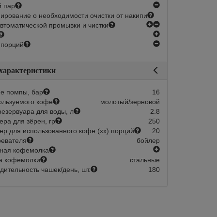
wmf 10 гр.
нет
 пар
Магазин:
Склад 1-2 дня:
рование о необходимости очистки от накипи
в наличии
в наличии
есть
нет
втоматической промывки и чистки
В корзину
100 360
В корзину
есть
нет
 порций
Арт.:
33.2332.4000
Арт.:
03.9190.500
 характеристики
Таблетки для удаления
Холодильник для
кофейных масел
WMF до 3,5 л. с
е помпы, бар
16
кофемашин WMF, 1,3 гр.
электронным дат
ользуемого кофе
молотый/зерновой
100 шт.
Магазин:
Склад 1-2 дня:
езервуара для воды, л
2.8
в наличии
в наличии
ера для зёрен, гр
250
ер для использованного кофе (хх) порций
20
В корзину
125 907
В корзину
ревателя
бойлер
есть
ная кофемолка
а кофемолки
стальные
дительность чашек/день, шт.
180
авится