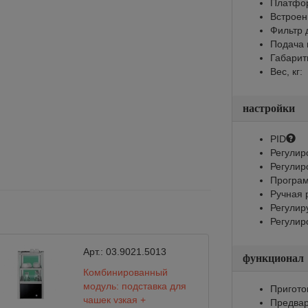
Платфор
Встроен
Фильтр 
Подача 
Габарит
Вес, кг:
настройки
PID
Регулир
Регулир
Програм
Ручная 
Регулир
Регулир
Арт.:
03.9021.5013
функционал
Комбинированный
модуль: подставка для
Пригото
чашек узкая +
Предвар