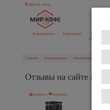
Другой город
доставк
Кофемашины
Кофемолки
Кофе&Чай
Ингредиент
Главная
Кофемашины
Автоматические коф
Отзывы на сайте мир
Сравнить
Нравится
Автомат
Пр
Об