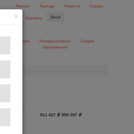
Ремонт
Аренда
Новости
Скидки
×
Вход
бранное
Корзина
ары
Разное
Альтернативное
Скидки
заваривание
та
ь отзыв
911 427
959 397
атическое
2.8