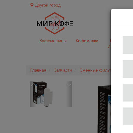
Другой город
доставк
Кофемашины
Кофемолки
Кофе&Чай
Ингредиент
Главная
Запчасти
Сменные фильтры
Филь
Previous
Next