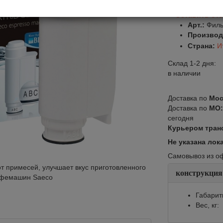
Оставить от
Арт.:
Филь
Производ
Страна:
И
Склад 1-2 дня:
в наличии
Доставка по
Мос
Доставка по
МО
сегодня
Курьером тран
Не указана лок
Самовывоз из офи
от примесей, улучшает вкус приготовленного
конструкция
кофемашин Saeco
Габарит
Вес, кг: