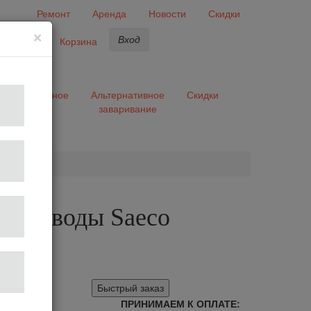
Ремонт
Аренда
Новости
Скидки
×
Вход
бранное
Корзина
ары
Разное
Альтернативное
Скидки
заваривание
та
 для воды Saeco
Быстрый заказ
ПРИНИМАЕМ К ОПЛАТЕ: