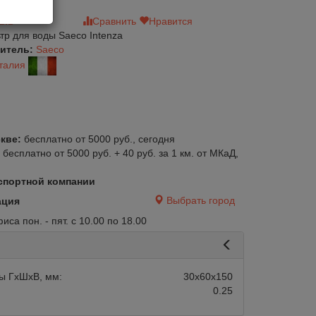
зыв
Сравнить
Нравится
тр для воды Saeco Intenza
итель:
Saeco
талия
кве:
бесплатно от 5000 руб., сегодня
:
бесплатно от 5000 руб. + 40 руб. за 1 км. от МКаД,
спортной компании
Выбрать город
ация
са пон. - пят. с 10.00 по 18.00
ы ГхШхВ, мм:
30х60х150
0.25