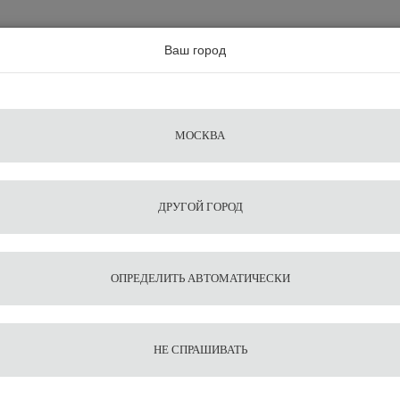
а по всей россии
Ваш город
Поиск
Сравнение
Из
Фильтры
Посуда
Чистящие
Запчасти
Аксессу
МОСКВА
ы
для
средства
для
воды
барис
ДРУГОЙ ГОРОД
тр для воды Saeco Intenza
1
8
Фильтр
ОПРЕДЕЛИТЬ АВТОМАТИЧЕСКИ
Intenza
НЕ СПРАШИВАТЬ
3 000
В корзину