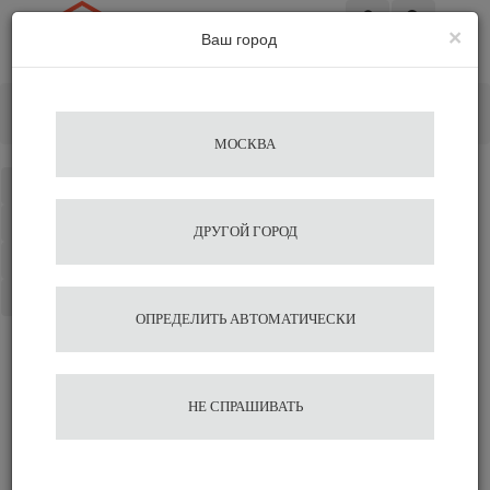
×
Ваш город
Вход
Главная
Запчасти
Сменные фильтры
Фильтр Jura Claris Blue
МОСКВА
Каталог
Избранное
ДРУГОЙ ГОРОД
Сравнение
Корзина
ОПРЕДЕЛИТЬ АВТОМАТИЧЕСКИ
Фильтр Jura Claris Blue
НЕ СПРАШИВАТЬ
Подобрать аналог
Оставить отзыв
Сравнить
Нравится