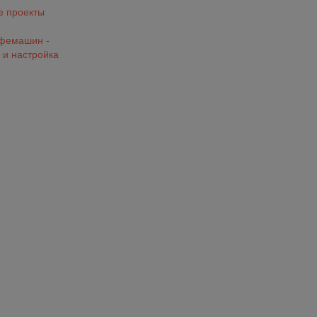
 проекты
офемашин -
 и настройка