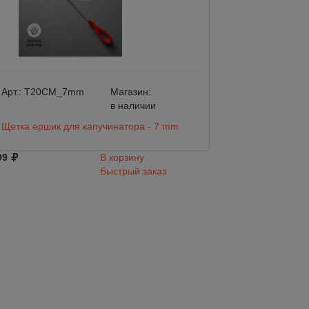
Арт.:
T20CM_7mm
Магазин:
Арт.:
T20CM
в наличии
Щетка ершик для капучинатора - 7 mm
Щетка ершик для
09
В корзину
309
Быстрый заказ