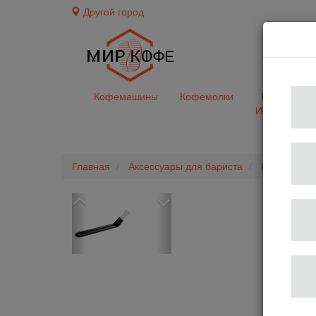
Другой город
доставк
Кофемашины
Кофемолки
Кофе&Чай
Ингредиент
Главная
Аксессуары для бариста
Щетки для 
Previous
Next