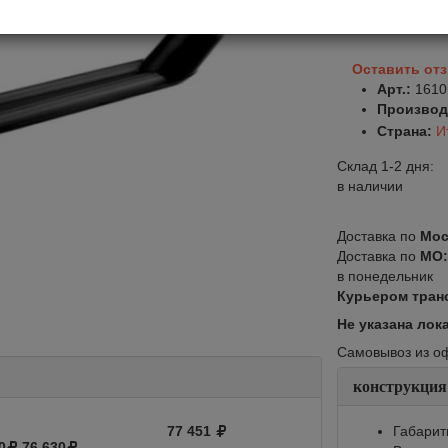
В корзину
Оставить от
Арт.:
1610
Производ
Страна:
И
Склад 1-2 дня:
в наличии
Доставка по
Мос
Доставка по
МО
в понедельник
Курьером тран
Не указана лок
Самовывоз из офи
конструкция
77 451
Габарит
0
76 630