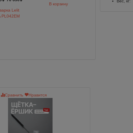
Вес, кг:
В корзину
арка Lelit
A PL042EM
Сравнить
Нравится
Сравнить
Нр