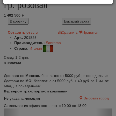
гр. розовая
1 402 500
В корзину
Быстрый заказ
Оставить отзыв
Сравнить
Нравится
Арт.:
201825
Производитель:
Sanremo
Страна:
Италия
Склад 1-2 дня:
в наличии
Доставка по
Москве:
бесплатно от 5000 руб., в понедельник
Доставка по
МО:
бесплатно от 5000 руб. + 40 руб. за 1 км. от
МКаД, в понедельник
Курьером транспортной компании
Выбрать город
Не указана локация
Самовывоз из офиса пон. - пят. с 10.00 по 18.00
Previous
Next