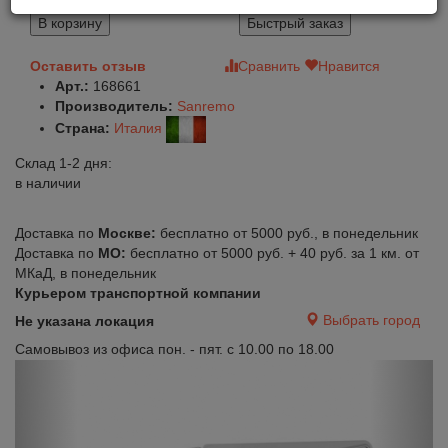
1 192 500
В корзину
Быстрый заказ
Оставить отзыв
Сравнить
Нравится
Арт.:
168661
Производитель:
Sanremo
Страна:
Италия
Склад 1-2 дня:
в наличии
Доставка по
Москве:
бесплатно от 5000 руб., в понедельник
Доставка по
МО:
бесплатно от 5000 руб. + 40 руб. за 1 км. от
МКаД, в понедельник
Курьером транспортной компании
Выбрать город
Не указана локация
Самовывоз из офиса пон. - пят. с 10.00 по 18.00
Previous
Next