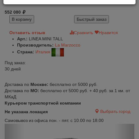
552 080
В корзину
Быстрый заказ
Оставить отзыв
Сравнить
Нравится
Арт.:
LINEA MINI TALL
Производитель:
La Marzocco
Страна:
Италия
Под заказ:
30 дней
Доставка по
Москве:
бесплатно от 5000 руб.
Доставка по
МО:
бесплатно от 5000 руб. + 40 руб. за 1 км. от
МКаД
Курьером транспортной компании
Выбрать город
Не указана локация
Самовывоз из офиса пон. - пят. с 10.00 по 18.00
Previous
Next