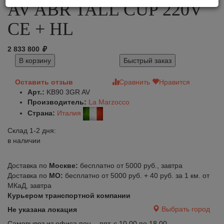
AV ABR TALL CUP 220V
CE + HL
2 833 800
В корзину
Быстрый заказ
Оставить отзыв
Сравнить
Нравится
Арт.:
KB90 3GR AV
Производитель:
La Marzocco
Страна:
Италия
Склад 1-2 дня:
в наличии
Доставка по
Москве:
бесплатно от 5000 руб., завтра
Доставка по
МО:
бесплатно от 5000 руб. + 40 руб. за 1 км. от
МКаД, завтра
Курьером транспортной компании
Выбрать город
Не указана локация
Самовывоз из офиса пон. - пят. с 10.00 по 18.00