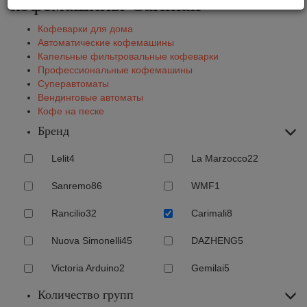
кофемашины Carimali
Кофеварки для дома
Автоматические кофемашины
Капельные фильтровальные кофеварки
Профессиональные кофемашины
Суперавтоматы
Вендинговые автоматы
Кофе на песке
Бренд
Lelit
4
La Marzocco
22
Sanremo
86
WMF
1
Rancilio
32
Carimali
8
Nuova Simonelli
45
DAZHENG
5
Victoria Arduino
2
Gemilai
5
Количество групп