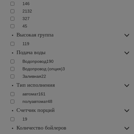
1
46
2
132
3
27
4
5
Высокая группа
119
Подача воды
Водопровод
190
Водопровод (опция)
3
Заливная
22
Тип исполнения
автомат
161
полуавтомат
48
Счетчик порций
19
Количество бойлеров