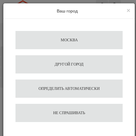
×
Ваш город
Вход
Главная
Кофемашины
Профессиональные кофемашины
Carimali
МОСКВА
Каталог
Избранное
ДРУГОЙ ГОРОД
Сравнение
Корзина
ОПРЕДЕЛИТЬ АВТОМАТИЧЕСКИ
НЕ СПРАШИВАТЬ
Профессиональные