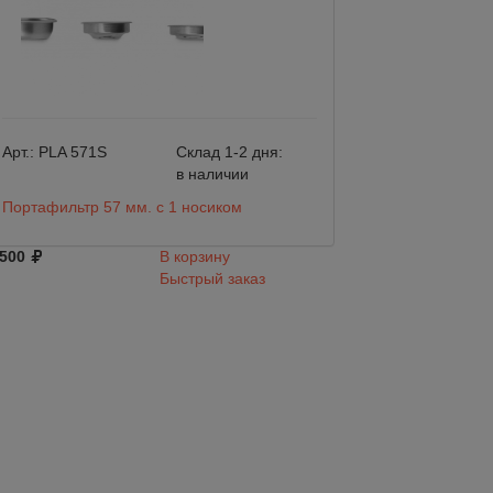
Арт.:
PLA 571S
Склад 1-2 дня:
Арт.:
121425
в наличии
Портафильтр безд
Портафильтр 57 мм. с 1 носиком
кожаная ручка
 500
В корзину
Подобрать анало
Быстрый заказ