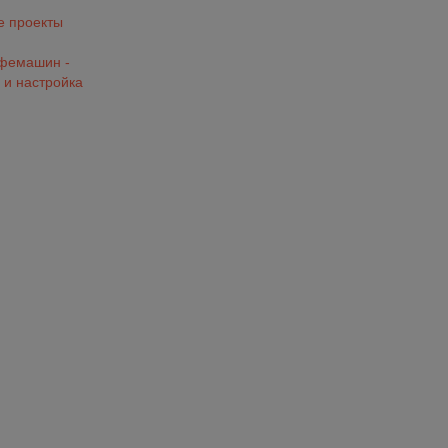
 проекты
офемашин -
 и настройка