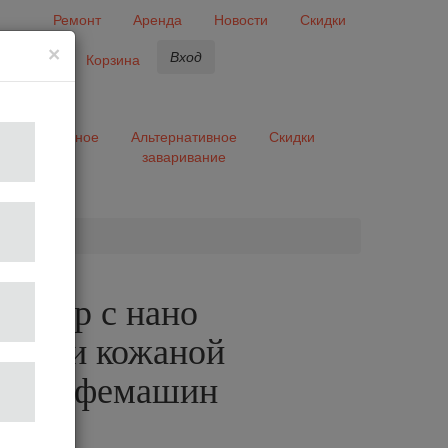
Ремонт
Аренда
Новости
Скидки
×
Вход
бранное
Корзина
ары
Разное
Альтернативное
Скидки
заваривание
та
ильтр с нано
ием и кожаной
, д/кофемашин
лог