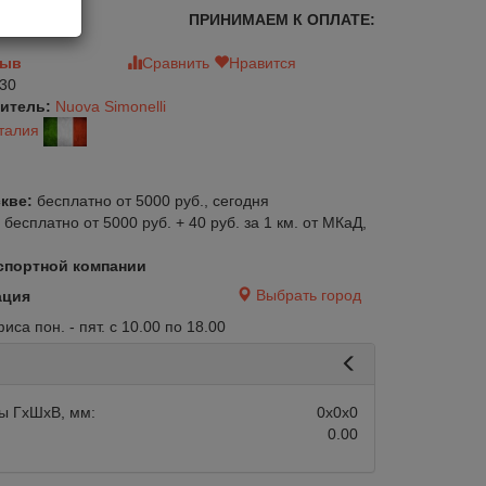
ПРИНИМАЕМ К ОПЛАТЕ:
зыв
Сравнить
Нравится
30
итель:
Nuova Simonelli
талия
кве:
бесплатно от 5000 руб., сегодня
:
бесплатно от 5000 руб. + 40 руб. за 1 км. от МКаД,
спортной компании
Выбрать город
ация
са пон. - пят. с 10.00 по 18.00
авится
Сравнить
Нравится
ы ГхШхВ, мм:
0х0х0
0.00