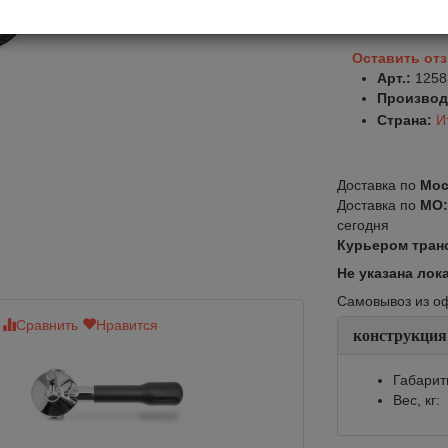
Оставить от
Арт.:
1258
Производ
Страна:
И
Доставка по
Мос
Доставка по
МО
сегодня
Курьером тран
Не указана лок
Самовывоз из офи
Сравнить
Нравится
Сравнить
Нр
конструкция
Нет в наличии
Габарит
Вес, кг: