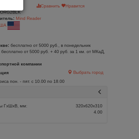
зыв
Сравнить
Нравится
ORG2BLK
итель:
Mind Reader
ША
кве:
бесплатно от 5000 руб., в понедельник
:
бесплатно от 5000 руб. + 40 руб. за 1 км. от МКаД,
спортной компании
Выбрать город
ация
са пон. - пят. с 10.00 по 18.00
ы ГхШхВ, мм:
320х620х310
4.00
авится
Сравнить
Нравится