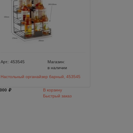
Арт.:
453545
Магазин:
Арт.:
85464
в наличии
Настольный органайзер барный, 453545
Органайзер держ
Coffee
 000
В корзину
Минимальный зака
Быстрый заказ
5 000