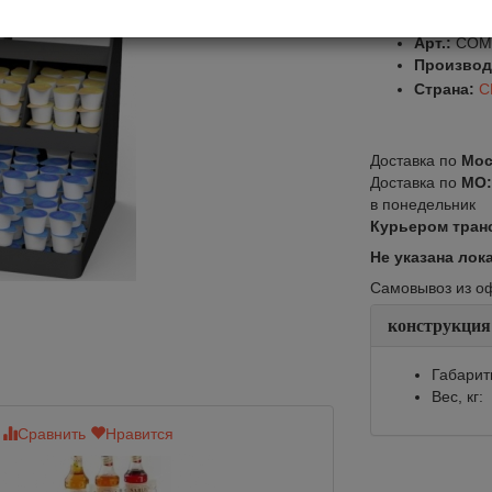
Оставить от
Арт.:
COM
Производ
Страна:
С
Доставка по
Мос
Доставка по
МО
в понедельник
Курьером тран
Не указана лок
Самовывоз из офи
конструкция
Габарит
Вес, кг:
Сравнить
Нравится
Сравнить
Нр