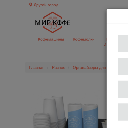
Другой город
доставк
Кофемашины
Кофемолки
Кофе&Чай
Ингредиент
Главная
Разное
Органайзеры для стаканов и