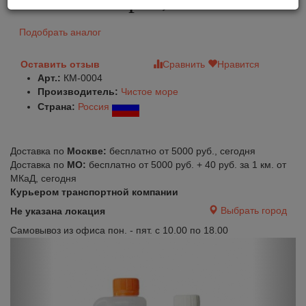
Подобрать аналог
Оставить отзыв
Сравнить
Нравится
Арт.:
КМ-0004
Производитель:
Чистое море
Страна:
Россия
Доставка по
Москве:
бесплатно от 5000 руб., сегодня
Доставка по
МО:
бесплатно от 5000 руб. + 40 руб. за 1 км. от
МКаД, сегодня
Курьером транспортной компании
Выбрать город
Не указана локация
Самовывоз из офиса пон. - пят. с 10.00 по 18.00
Previous
Next