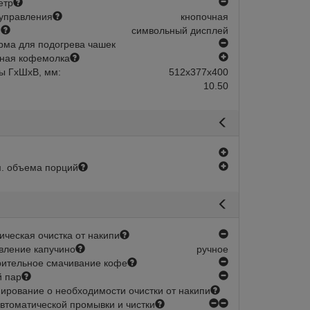
нет
етр
управления
кнопочная
й
символьный дисплей
нет
ма для подогрева чашек
есть
ная кофемолка
ы ГхШхВ, мм:
512х377х400
10.50
Арт.:
1360
Арт.:
1610
Темпер EASY Ø 57
Щетка для сухой 
цельнометаллический
дочетты (рассек
алюминиевый с
воды) и прокладо
есть
полированным
есть
. объема порций
Под заказ:
Склад 1-2 дня:
покрытием Motta
30 дней
в наличии
В корзину
847
В корзину
нет
ическая очистка от накипи
вление капучино
ручное
Арт.:
8170/M
нет
ительное смачивание кофе
Темпер из
нет
 пар
нержавеющей стали,
рование о необходимости очистки от накипи
плоский Ø 57 Motta
нет
нет
втоматической промывки и чистки