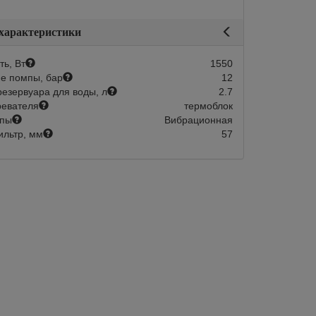
Под заказ:
30 дней
 характеристики
В корзину
ь, Вт
1550
е помпы, бар
12
езервуара для воды, л
2.7
ревателя
термоблок
мпы
Вибрационная
льтр, мм
57