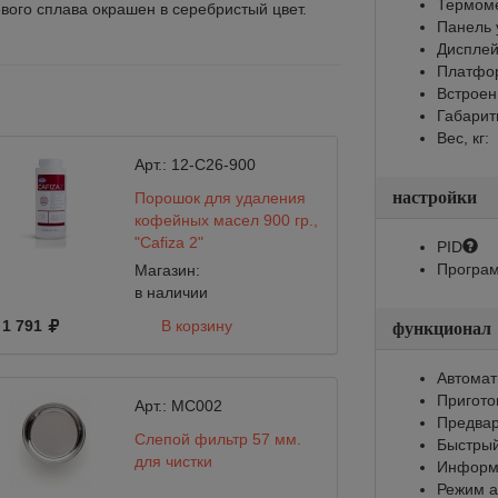
Термом
вого сплава окрашен в серебристый цвет.
Панель 
Диспле
Платфор
Встроен
Габарит
Вес, кг:
Арт.:
12-C26-900
настройки
Порошок для удаления
кофейных масел 900 гр.,
"Cafiza 2"
PID
Програм
Магазин:
в наличии
1 791
В корзину
1 881
функционал
Автомат
Пригото
Арт.:
MC002
Предвар
Слепой фильтр 57 мм.
Быстрый
для чистки
Информи
Режим а