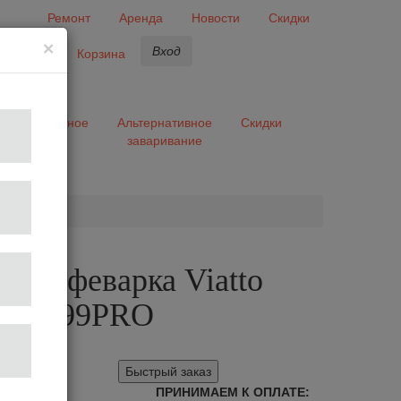
Ремонт
Аренда
Новости
Скидки
×
Вход
бранное
Корзина
ары
Разное
Альтернативное
Скидки
заваривание
та
ая кофеварка Viatto
G8999PRO
Быстрый заказ
ПРИНИМАЕМ К ОПЛАТЕ: