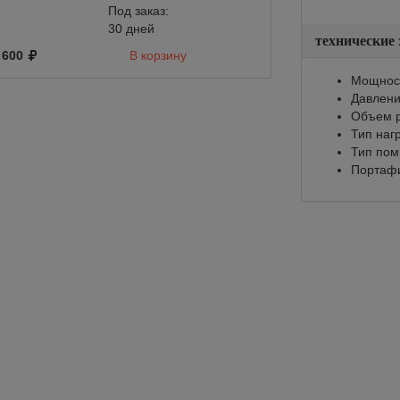
Под заказ:
30 дней
технические
600
В корзину
3 762
Мощност
Давлени
Объем р
Тип наг
Тип по
Портафи