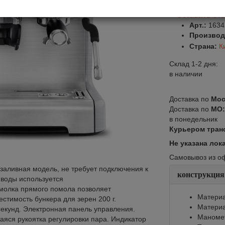
Оставить от
Арт.:
1634
Производ
Страна:
К
Склад 1-2 дня:
в наличии
Доставка по
Мос
Доставка по
МО
в понедельник
Курьером тран
Не указана лок
Самовывоз из офи
аливная модель, не требует подключения к
конструкция
 воды используется
емолка прямого помола позволяет
Материа
естимость бункера для зерен 200 г.
Материа
секунд. Электронная панель управления.
Маноме
яся рукоятка регулировки пара. Индикатор