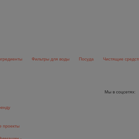
гредиенты
Фильтры для воды
Посуда
Чистящие средст
Мы в соцсетях:
ренду
 проекты
офемашин -