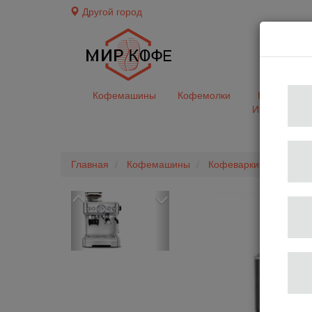
Другой город
доставк
Кофемашины
Кофемолки
Кофе&Чай
Ингредиент
Главная
Кофемашины
Кофеварки для дома
Previous
Next