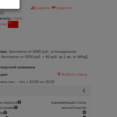
зыв
Сравнить
Нравится
23
итель:
Viatto
итай
кве:
бесплатно от 5000 руб., в понедельник
:
бесплатно от 5000 руб. + 40 руб. за 1 км. от МКаД,
спортной компании
Выбрать город
ация
са пон. - пят. с 10.00 по 18.00
л корпуса
нержавеющая сталь
л рожка
метал/пластик
есть
тр