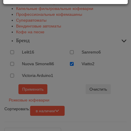
Автоматические кофемашины
Капельные фильтровальные кофеварки
Профессиональные кофемашины
Суперавтоматы
Вендинговые автоматы
Кофе на песке
Бренд
Lelit
16
Sanremo
6
Nuova Simonelli
6
Viatto
2
Victoria Arduino
1
Применить
Очистить
Рожковые кофеварки
Сортировать:
в наличии