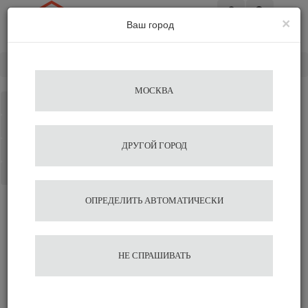
×
Ваш город
Вход
Главная
Кофемашины
Кофеварки для дома
Viatto
МОСКВА
Каталог
Избранное
ДРУГОЙ ГОРОД
Сравнение
Корзина
ОПРЕДЕЛИТЬ АВТОМАТИЧЕСКИ
НЕ СПРАШИВАТЬ
Кофеварки Viatto
Кофеварки для дома