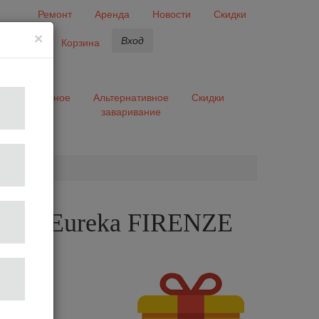
Ремонт
Аренда
Новости
Скидки
×
Вход
бранное
Корзина
ары
Разное
Альтернативное
Скидки
заваривание
та
лка Eureka FIRENZE
te