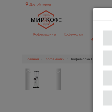
Другой город
доставк
Кофемашины
Кофемолки
Кофе&Чай
Ингредиент
Главная
Кофемолки
Кофемолка Eureka FIRE
Previous
Next