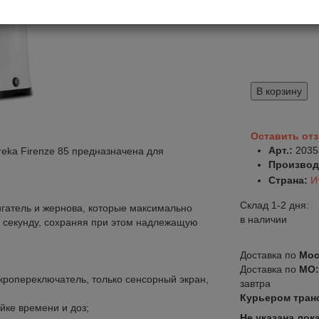
В корзину
Оставить от
Арт.:
2035
ka Firenze 85 предназначена для
Производ
Страна:
И
Склад 1-2 дня:
гатель и жернова, которые максимально
в наличии
 в секунду, сохраняя при этом надлежащую
Доставка по
Мос
Доставка по
МО
кропереключатель, только сенсорный экран,
завтра
Курьером тран
йке времени и доз;
Не указана лок