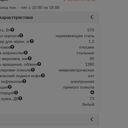
са пон. - пят. с 10.00 по 18.00
 характеристики
ь, Вт
570
л корпуса
нержавеющая сталь
р для зёрен, кг
1.2
новов
плоские
а кофемолки
стальные
 жерновов, мм
85
ь вращения, об/мин
1380
улировки помола
микрометрическая
ический подмол кофе
нет
 кофемолки
электронная
ации
прямого помола
есть
 порций
 шума, Дб
73
белый
авится
Сравнить
Нравится
Нет в наличии