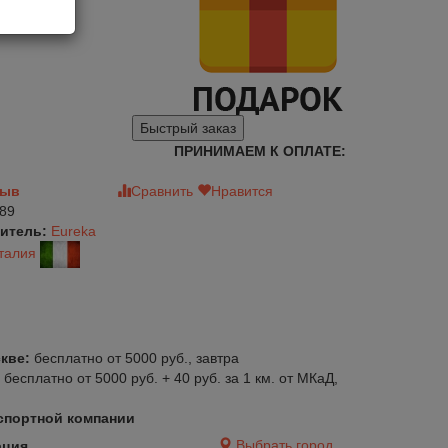
Быстрый заказ
ПРИНИМАЕМ К ОПЛАТЕ:
зыв
Сравнить
Нравится
89
итель:
Eureka
талия
кве:
бесплатно от 5000 руб., завтра
:
бесплатно от 5000 руб. + 40 руб. за 1 км. от МКаД,
спортной компании
Выбрать город
ация