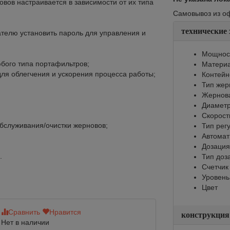
вов настраивается в зависимости от их типа
Самовывоз из офи
технические
вателю установить пароль для управления и
Мощност
бого типа портафильтров;
Материа
для облегчения и ускорения процесса работы;
Контейне
Тип жер
Жернов
Диаметр
Скорост
обслуживания/очистки жерновов;
Тип рег
Автомат
Дозация
.
Тип доз
Счетчик
Уровень
Цвет
Сравнить
Нравится
Сравнить
Нр
конструкция
Нет в наличии
Нет в наличии