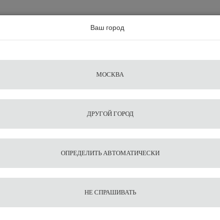
а по всей россии
Ваш город
Поиск
Сравнение
Из
Фильтры
Посуда
Чистящие
Запчасти
Аксессу
МОСКВА
ы
для
средства
для
воды
барис
ДРУГОЙ ГОРОД
NZE 85 White
1
7
Кофемо
ОПРЕДЕЛИТЬ АВТОМАТИЧЕСКИ
85 Whi
НЕ СПРАШИВАТЬ
73 600