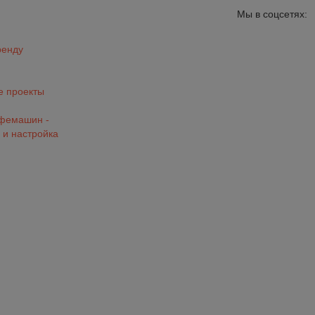
Мы в соцсетях:
ренду
 проекты
офемашин -
 и настройка