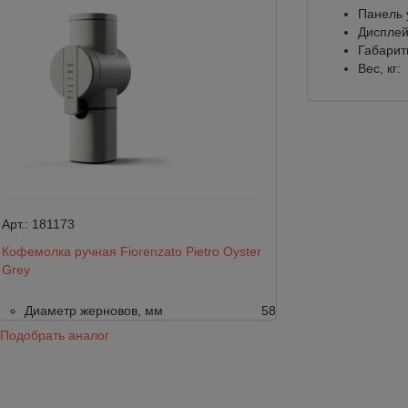
Панель 
Диспле
Габарит
Вес, кг:
Арт.:
181173
Арт.:
187859
Кофемолка ручная Fiorenzato Pietro Oyster
Кофемолка ручная
Grey
Pink
Диаметр жерновов, мм
58
Диаметр жер
Подобрать аналог
Подобрать анало