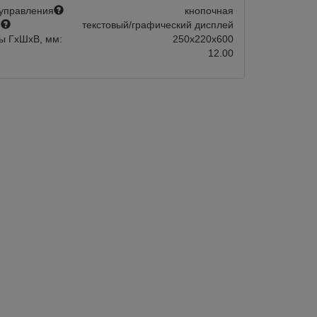
управления
кнопочная
й
текстовый/графический дисплей
ы ГхШхВ, мм:
250х220х600
12.00
Арт.:
181174
 Fiorenzato Pietro Dusty
Кофемолка ручная Fiorenzato Pietr
Green
новов, мм
58
Диаметр жерновов, мм
г
Подобрать аналог