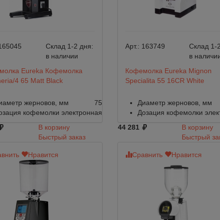
165045
Склад 1-2 дня:
Арт.:
163749
Склад 1-2
в наличии
в наличи
молка Eureka Кофемолка
Кофемолка Eureka Mignon
eria/4 65 Matt Black
Specialita 55 16CR White
иаметр жерновов, мм
75
Диаметр жерновов, мм
озация кофемолки
электронная
Дозация кофемолки
элек
В корзину
44 281
В корзину
Быстрый заказ
Быстрый за
внить
Нравится
Сравнить
Нравится