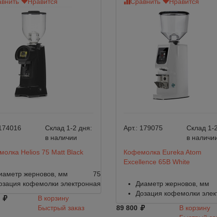
внить
Нравится
Сравнить
Нравится
174016
Склад 1-2 дня:
Арт.:
179075
Склад 1-2
в наличии
в наличи
олка Helios 75 Matt Black
Кофемолка Eureka Atom
Excellence 65B White
иаметр жерновов, мм
75
озация кофемолки
электронная
Диаметр жерновов, мм
Дозация кофемолки
элек
В корзину
Быстрый заказ
89 800
В корзину