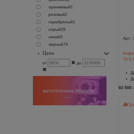
оранжевый
1
розовый
2
серебряный
1
серый
29
синий
3
Арт.:
черный
74
Цена
Кофем
75 E 
от
до
Д
Д
92 500
Сра