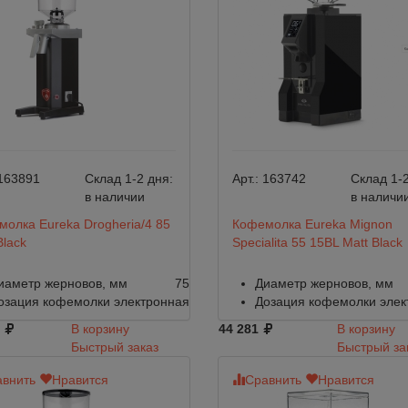
163891
Склад 1-2 дня:
Арт.:
163742
Склад 1-2
в наличии
в наличи
олка Eureka Drogheria/4 85
Кофемолка Eureka Mignon
Black
Specialita 55 15BL Matt Black
иаметр жерновов, мм
75
Диаметр жерновов, мм
озация кофемолки
электронная
Дозация кофемолки
элек
В корзину
44 281
В корзину
Быстрый заказ
Быстрый за
внить
Нравится
Сравнить
Нравится