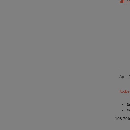
Сра
Арт.:
Кофем
Д
Д
103 700