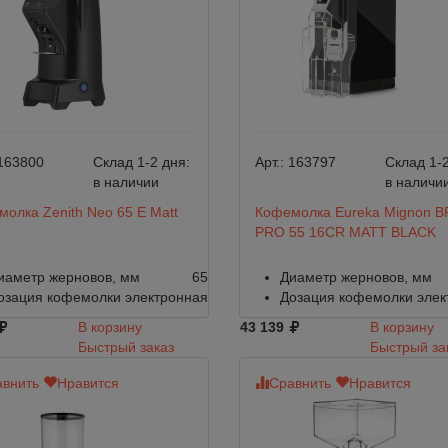
163800
Склад 1-2 дня:
Арт.:
163797
Склад 1-2
в наличии
в наличи
олка Zenith Neo 65 E Matt
Кофемолка Eureka Mignon 
PRO 55 16CR MATT BLACK
иаметр жерновов, мм
65
Диаметр жерновов, мм
озация кофемолки
электронная
Дозация кофемолки
элек
В корзину
43 139
В корзину
Быстрый заказ
Быстрый за
внить
Нравится
Сравнить
Нравится