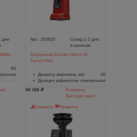
 дня:
Арт.:
163818
Склад 1-2 дня:
и
в наличии
White
Кофемолка Eureka Helios 65
Ferrari Red
65
тронная
Диаметр жерновов, мм
65
Дозация кофемолки
электронная
каз
60 160
В корзину
Быстрый заказ
Сравнить
Нравится