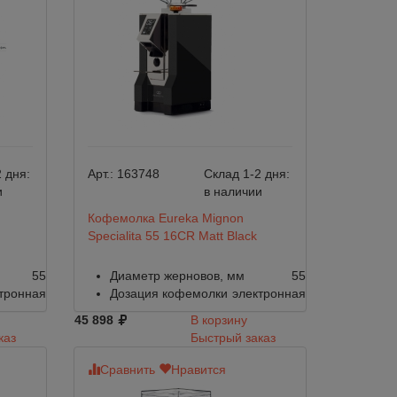
 дня:
Арт.:
163748
Склад 1-2 дня:
и
в наличии
Кофемолка Eureka Mignon
Specialita 55 16CR Matt Black
55
Диаметр жерновов, мм
55
тронная
Дозация кофемолки
электронная
45 898
В корзину
каз
Быстрый заказ
Сравнить
Нравится