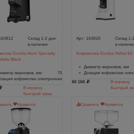
163812
Склад 1-2 дня:
Арт.:
163820
Склад 1-2
в наличии
в наличи
олка Eureka Atom Specialty
Кофемолка Eureka Helios 65 
Matte Black
Диаметр жерновов, мм
иаметр жерновов, мм
75
Дозация кофемолки
элек
озация кофемолки
электронная
60 160
В корзину
В корзину
Быстрый за
Быстрый заказ
внить
Нравится
Сравнить
Нравится