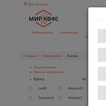
Другой город
доставк
Кофемашины
Кофемолки
Кофе&Чай
Ингредиент
Главная
Кофемолки
Eureka
Электрические
Ручные кофемолки
Бренд
Lelit
8
Mazzer
23
Sanremo
2
Macap
13