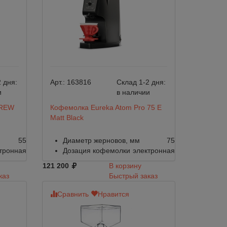
 дня:
Арт.:
163816
Склад 1-2 дня:
и
в наличии
BREW
Кофемолка Eureka Atom Pro 75 E
Matt Black
55
Диаметр жерновов, мм
75
тронная
Дозация кофемолки
электронная
121 200
В корзину
каз
Быстрый заказ
Сравнить
Нравится