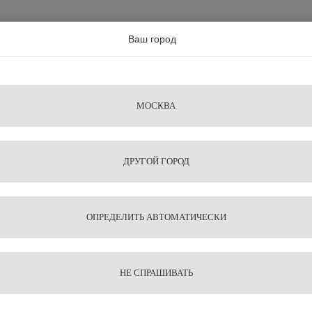
а по всей россии
Ваш город
Поиск
Сравнение
Из
Фильтры
Посуда
Чистящие
Запчасти
Аксессу
МОСКВА
ы
для
средства
для
воды
барис
ДРУГОЙ ГОРОД
ОПРЕДЕЛИТЬ АВТОМАТИЧЕСКИ
НЕ СПРАШИВАТЬ