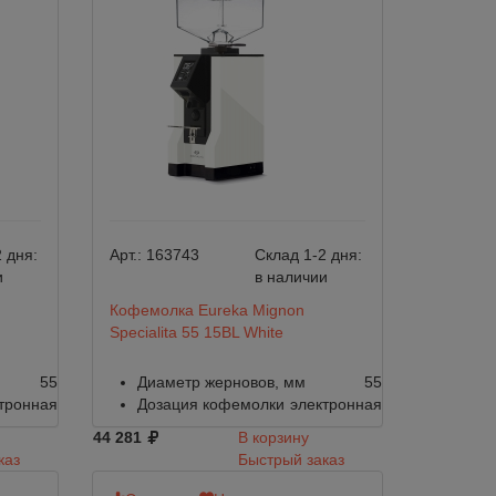
 дня:
Арт.:
163743
Склад 1-2 дня:
и
в наличии
Кофемолка Eureka Mignon
d
Specialita 55 15BL White
55
Диаметр жерновов, мм
55
тронная
Дозация кофемолки
электронная
44 281
В корзину
каз
Быстрый заказ