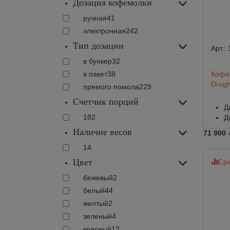
Дозация кофемолки
ручная
41
электронная
242
Тип дозации
Арт.:
в бункер
32
в пакет
38
Кофе
Drogh
прямого помола
229
Счетчик порций
Д
182
Д
Наличие весов
71 900
14
Цвет
Сра
бежевый
2
белый
44
желтый
2
зеленый
4
красный
12