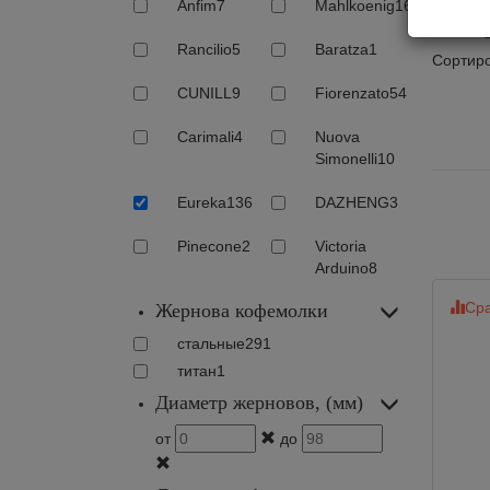
Коф
Anfim
7
Mahlkoenig
16
Rancilio
5
Baratza
1
Сортиро
CUNILL
9
Fiorenzato
54
Carimali
4
Nuova
Simonelli
10
Eureka
136
DAZHENG
3
Pinecone
2
Victoria
Arduino
8
Сра
Жернова кофемолки
стальные
291
титан
1
Диаметр жерновов, (мм)
от
до