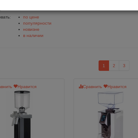
емолки Eureka
вать:
по цене
популярности
новизне
в наличии
1
2
3
внить
Нравится
Сравнить
Нравится