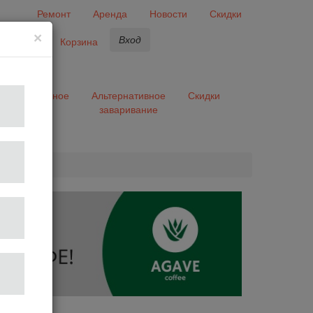
Ремонт
Аренда
Новости
Скидки
×
Вход
бранное
Корзина
ары
Разное
Альтернативное
Скидки
заваривание
та