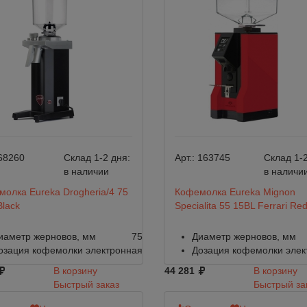
68260
Склад 1-2 дня:
Арт.:
163745
Склад 1-2
в наличии
в наличи
олка Eureka Drogheria/4 75
Кофемолка Eureka Mignon
Black
Specialita 55 15BL Ferrari Re
иаметр жерновов, мм
75
Диаметр жерновов, мм
озация кофемолки
электронная
Дозация кофемолки
элек
В корзину
44 281
В корзину
Быстрый заказ
Быстрый за