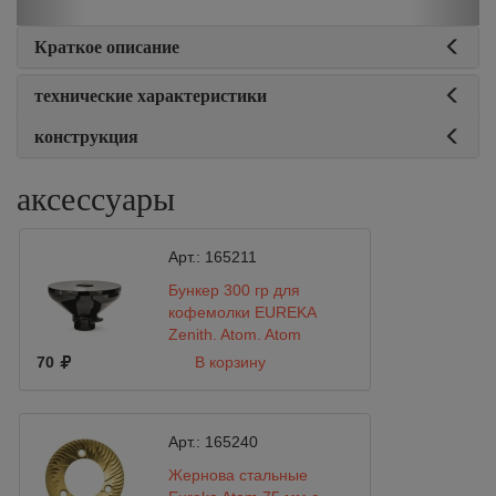
Краткое описание
технические характеристики
конструкция
аксессуары
Арт.:
165211
Бункер 300 гр для
кофемолки EUREKA
Zenith, Atom, Atom
Speciality, Drogheria
70
В корзину
Арт.:
165240
Жернова стальные