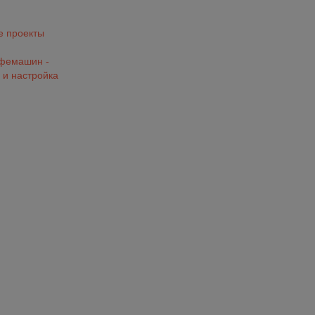
 проекты
офемашин -
 и настройка