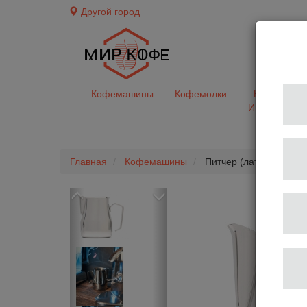
Другой город
доставк
Кофемашины
Кофемолки
Кофе&Чай
Ингредиент
Главная
Кофемашины
Питчер (латьера) Euro
Previous
Next