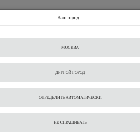
а по всей россии
Ваш город
Поиск
Сравнение
Из
Фильтры
Посуда
Чистящие
Запчасти
Аксессу
МОСКВА
ы
для
средства
для
воды
барис
ДРУГОЙ ГОРОД
pa на 350мл Motta
1
11
Питчер
ОПРЕДЕЛИТЬ АВТОМАТИЧЕСКИ
350мл 
НЕ СПРАШИВАТЬ
3 019
3 355
В корзину