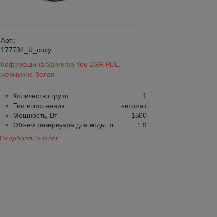
Арт.:
03.8900.501
Арт.:
177734_U_copy
Кофемашина WMF
Кофемашина Sanremo You 1GR PDL,
ВНУТРЕННИМ Н
жемчужно-белая
Подача воды
Количество групп
1
Приготовлени
Тип исполнения
автомат
1 581 599
1 664 
Мощность, Вт
1500
Объем резервуара для воды, л
1.9
Подобрать аналог