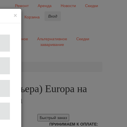
Ремонт
Аренда
Новости
Скидки
×
Вход
бранное
Корзина
ары
Разное
Альтернативное
Скидки
заваривание
та
 (латьера) Europa на
Motta
Быстрый заказ
ПРИНИМАЕМ К ОПЛАТЕ: