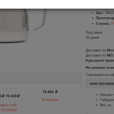
Оставить от
Арт.:
901/
Производ
Страна:
И
Под заказ:
30 дней
Доставка по
Мос
Доставка по
МО
Курьером тран
Не указана лок
Самовывоз из офи
конструкция
79 884
Объем п
0
76 630
В корзину
Габарит
арка Lelit
Вес, кг:
A PL042EM