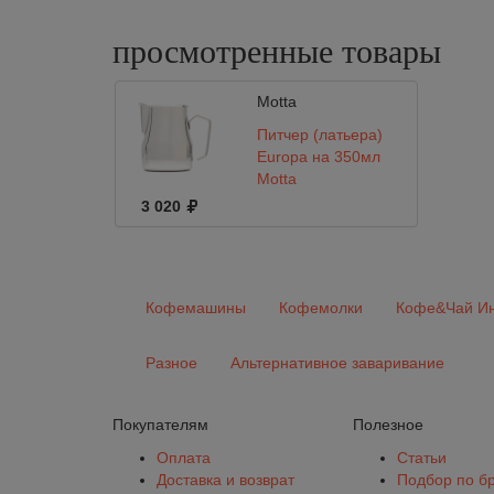
просмотренные
товары
Motta
Питчер (латьера)
Europa на 350мл
Motta
3 020
Кофемашины
Кофемолки
Кофе&Чай Ин
Разное
Альтернативное заваривание
Покупателям
Полезное
Оплата
Статьи
Доставка и возврат
Подбор по б