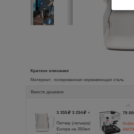
Краткое описание
Материал: полированная нержавеющая сталь
Вместе дешевле
3 355
3 254
+
79 00
Питчер (латьера)
Кофев
Europa на 350мл
ANIT