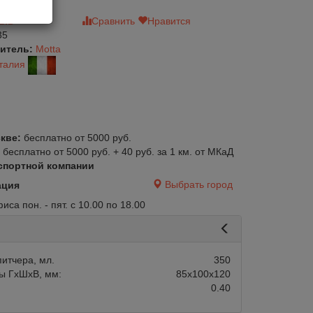
зыв
Сравнить
Нравится
35
итель:
Motta
талия
кве:
бесплатно от 5000 руб.
:
бесплатно от 5000 руб. + 40 руб. за 1 км. от МКаД
спортной компании
Выбрать город
ация
са пон. - пят. с 10.00 по 18.00
итчера, мл.
350
ы ГхШхВ, мм:
85х100х120
0.40