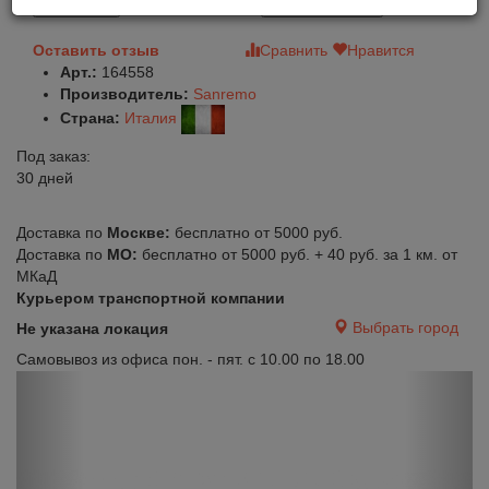
В корзину
Быстрый заказ
Оставить отзыв
Сравнить
Нравится
Арт.:
164558
Производитель:
Sanremo
Страна:
Италия
Под заказ:
30 дней
Доставка по
Москве:
бесплатно от 5000 руб.
Доставка по
МО:
бесплатно от 5000 руб. + 40 руб. за 1 км. от
МКаД
Курьером транспортной компании
Выбрать город
Не указана локация
Самовывоз из офиса пон. - пят. с 10.00 по 18.00
Previous
Next