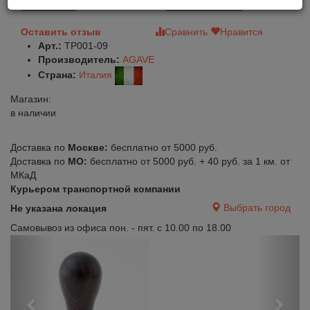
В корзину
Быстрый заказ
Оставить отзыв
Сравнить
Нравится
Арт.:
TP001-09
Производитель:
AGAVE
Страна:
Италия
Магазин:
в наличии
Доставка по
Москве:
бесплатно от 5000 руб.
Доставка по
МО:
бесплатно от 5000 руб. + 40 руб. за 1 км. от
МКаД
Курьером транспортной компании
Выбрать город
Не указана локация
Самовывоз из офиса пон. - пят. с 10.00 по 18.00
Previous
Next