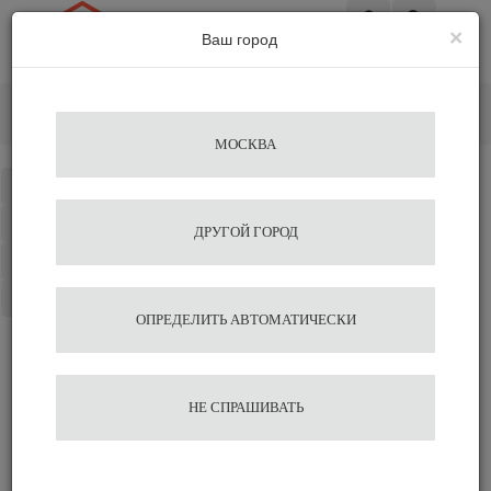
×
Ваш город
Вход
Главная
Аксессуары для бариста
Темперы
Темпер Chacate Preto Wood Ø 51мм Agave
МОСКВА
Каталог
Избранное
ДРУГОЙ ГОРОД
Сравнение
Корзина
ОПРЕДЕЛИТЬ АВТОМАТИЧЕСКИ
Темпер Chacate Preto Wood
НЕ СПРАШИВАТЬ
Ø 51мм Agave
2 266