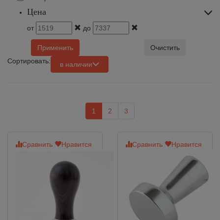
Цена
от
до
Применить
Очистить
Сортировать:
в наличии
1
2
3
Сравнить
Нравится
Сравнить
Нравится