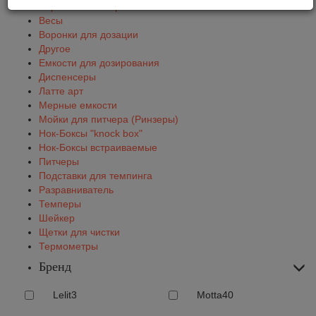
Барный инвентарь
Весы
Воронки для дозации
Другое
Емкости для дозирования
Диспенсеры
Латте арт
Мерные емкости
Мойки для питчера (Ринзеры)
Нок-Боксы "knock box"
Нок-Боксы встраиваемые
Питчеры
Подставки для темпинга
Разравниватель
Темперы
Шейкер
Щетки для чистки
Термометры
Бренд
Lelit
3
Motta
40