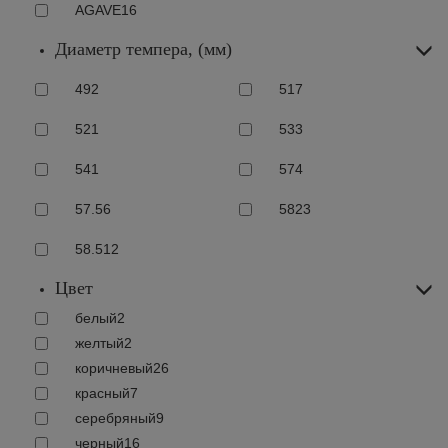
AGAVE
16
Диаметр темпера, (мм)
49
2
51
7
52
1
53
3
54
1
57
4
57.5
6
58
23
58.5
12
Цвет
белый
2
желтый
2
коричневый
26
красный
7
серебряный
9
черный
16