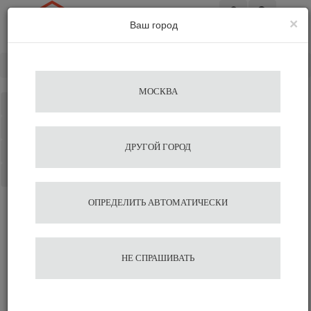
×
Ваш город
Вход
Главная
Аксессуары для бариста
Темперы
МОСКВА
Каталог
Избранное
ДРУГОЙ ГОРОД
Сравнение
Корзина
ОПРЕДЕЛИТЬ АВТОМАТИЧЕСКИ
НЕ СПРАШИВАТЬ
Темперы для кофемашин
Автоматические темперы (Puqpress)