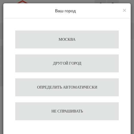
×
Ваш город
Вход
Главная
Аксессуары для бариста
Темперы
Темпер African Black Wood Ø 58.5 Agave
МОСКВА
Каталог
Избранное
ДРУГОЙ ГОРОД
Сравнение
Корзина
ОПРЕДЕЛИТЬ АВТОМАТИЧЕСКИ
Темпер African Black Wood
НЕ СПРАШИВАТЬ
Ø 58.5 Agave
2 035