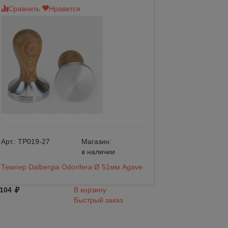
Сравнить
Нравится
Сравнить
Нр
Арт.:
TP019-27
Магазин:
Арт.:
TP010-18
в наличии
Темпер Dalbergia Odorifera Ø 51мм Agave
Темпер Red Sand
 104
В корзину
2 104
Быстрый заказ