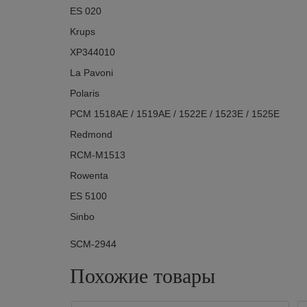
ES 020
Krups
XP344010
La Pavoni
Polaris
PCM 1518AE / 1519AE / 1522E / 1523E / 1525E
Redmond
RCM-M1513
Rowenta
ES 5100
Sinbo
SCM-2944
Похожие товары