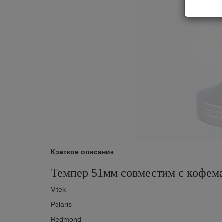
Краткое описание
Темпер 51мм совместим с кофем
Vitek
Polaris
Redmond