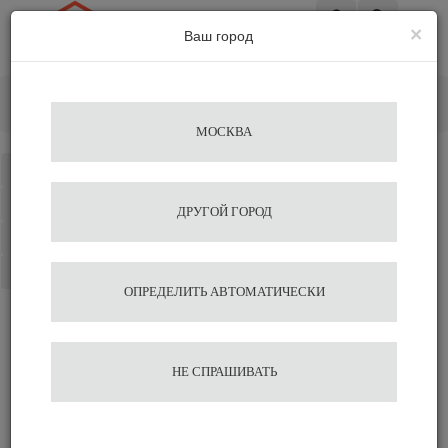
×
Ваш город
Вход
Главная
Кофемашины
Кофеварки для дома
Рожковые
Кофемашина Lelit Bianca PL162T-EUCW
МОСКВА
Каталог
Избранное
ДРУГОЙ ГОРОД
Сравнение
Корзина
ОПРЕДЕЛИТЬ АВТОМАТИЧЕСКИ
Кофемашина Lelit Bianca
НЕ СПРАШИВАТЬ
PL162T-EUCW
280 250
295 000