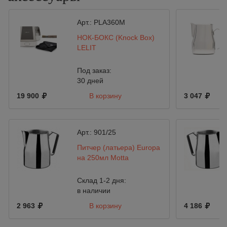
Арт.:
PLA360M
НОК-БОКС (Knock Box)
LELIT
Под заказ:
30 дней
19 900
В корзину
3 047
Арт.:
901/25
Питчер (латьера) Europa
на 250мл Motta
Склад 1-2 дня:
в наличии
2 963
В корзину
4 186