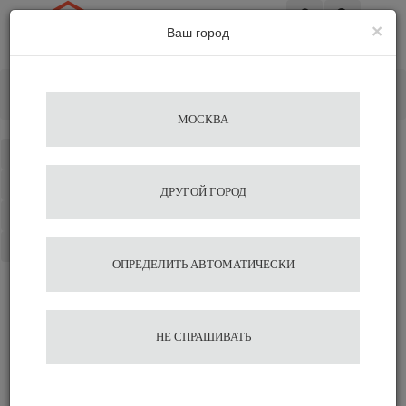
×
Ваш город
Вход
Главная
Аксессуары для бариста
Темперы
Темпер Dalbergia Odorifera Ø 51мм Agave
МОСКВА
Каталог
Избранное
ДРУГОЙ ГОРОД
Сравнение
Корзина
ОПРЕДЕЛИТЬ АВТОМАТИЧЕСКИ
Темпер Dalbergia Odorifera
НЕ СПРАШИВАТЬ
Ø 51мм Agave
2 117