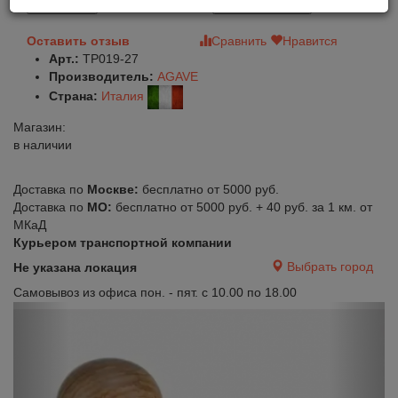
В корзину
Быстрый заказ
Оставить отзыв
Сравнить
Нравится
Арт.:
TP019-27
Производитель:
AGAVE
Страна:
Италия
Магазин:
в наличии
Доставка по
Москве:
бесплатно от 5000 руб.
Доставка по
МО:
бесплатно от 5000 руб. + 40 руб. за 1 км. от
МКаД
Курьером транспортной компании
Выбрать город
Не указана локация
Самовывоз из офиса пон. - пят. с 10.00 по 18.00
Previous
Next