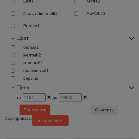
Lelit
1
Motta
2
Nuova Simonelli
1
AGAVE
11
Eureka
1
Цвет
белый
1
желтый
2
зеленый
1
оранжевый
1
серый
2
Цена
от
до
Применить
Очистить
Сортировать:
в наличии