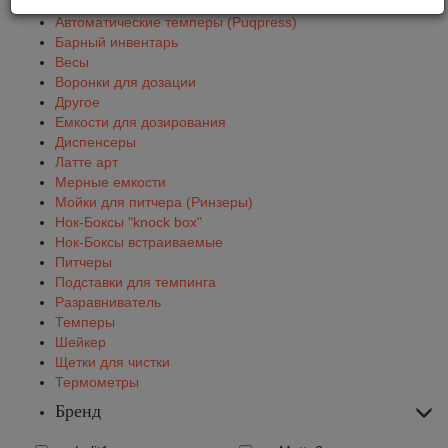
Автоматические темперы (Puqpress)
Барный инвентарь
Весы
Воронки для дозации
Другое
Емкости для дозирования
Диспенсеры
Латте арт
Мерные емкости
Мойки для питчера (Ринзеры)
Нок-Боксы "knock box"
Нок-Боксы встраиваемые
Питчеры
Подставки для темпинга
Разравниватель
Темперы
Шейкер
Щетки для чистки
Термометры
Бренд