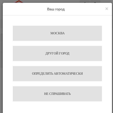
×
Ваш город
Вход
Главная
Аксессуары для бариста
Нок-Боксы "knock box"
МОСКВА
Каталог
Избранное
ДРУГОЙ ГОРОД
Сравнение
Корзина
ОПРЕДЕЛИТЬ АВТОМАТИЧЕСКИ
НЕ СПРАШИВАТЬ
НОК-БОКСЫ - Knock box для
кофе