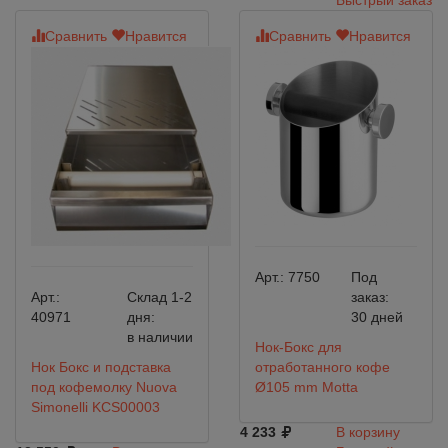
Быстрый заказ
Сравнить
Нравится
Сравнить
Нравится
Арт.:
7750
Под
Арт.:
Склад 1-2
заказ:
40971
дня:
30 дней
в наличии
Нок-Бокс для
Нок Бокс и подставка
отработанного кофе
под кофемолку Nuova
Ø105 mm Motta
Simonelli KCS00003
4 233
В корзину