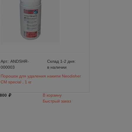
Арт.:
ANDSHR-
Склад 1-2 дня:
Арт.:
SG500
000003
в наличии
Порошок для удаления накипи Neodisher
Чистящее средст
СM special , 1 кг
Grinco Powder SG
 800
В корзину
1 384
Быстрый заказ