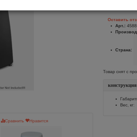
Оставить от
Арт.:
4588
Производ
Страна:
Товар снят с пр
конструкция
Габарит
Вес, кг:
Сравнить
Нравится
Сравнить
Нр