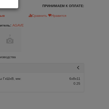
ПРИНИМАЕМ К ОПЛАТЕ:
зыв
Сравнить
Нравится
итель:
AGAVE
оизводства
ы ГхШхВ, мм:
6х8х11
0.25
авится
Сравнить
Нравится
Нет в наличии