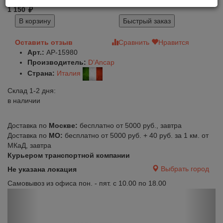
1 150
В корзину
Быстрый заказ
Оставить отзыв
Сравнить
Нравится
Арт.:
AP-15980
Производитель:
D’Ancap
Страна:
Италия
Склад 1-2 дня:
в наличии
Доставка по
Москве:
бесплатно от 5000 руб., завтра
Доставка по
МО:
бесплатно от 5000 руб. + 40 руб. за 1 км. от
МКаД, завтра
Курьером транспортной компании
Выбрать город
Не указана локация
Самовывоз из офиса пон. - пят. с 10.00 по 18.00
Previous
Next