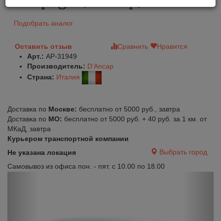
Подобрать аналог
Оставить отзыв
Сравнить
Нравится
Арт.:
AP-31949
Производитель:
D’Ancap
Страна:
Италия
Доставка по
Москве:
бесплатно от 5000 руб., завтра
Доставка по
МО:
бесплатно от 5000 руб. + 40 руб. за 1 км. от
МКаД, завтра
Курьером транспортной компании
Выбрать город
Не указана локация
Самовывоз из офиса пон. - пят. с 10.00 по 18.00
Previous
Next