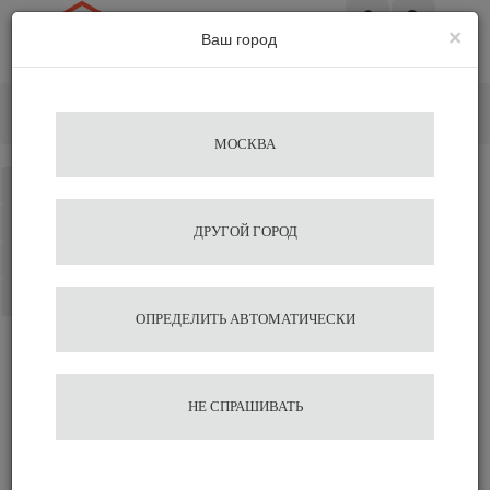
×
Ваш город
Вход
Главная
Посуда
Чашки для эспрессо
Кружка для венского кофе Ancap Mug
МОСКВА
Каталог
Избранное
ДРУГОЙ ГОРОД
Сравнение
Корзина
ОПРЕДЕЛИТЬ АВТОМАТИЧЕСКИ
Кружка для венского кофе
НЕ СПРАШИВАТЬ
Ancap Mug
Подобрать аналог