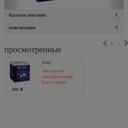
Краткое описание
конструкция
1
1
просмотренные
Svay
Чай черный
пакетированный
Svay Original
Bergamot 20*2 саше
300