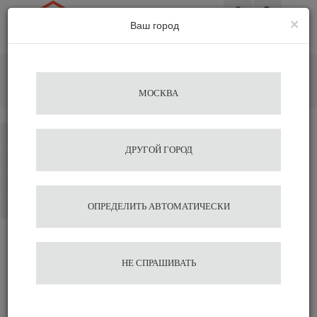
×
Ваш город
Вход
Главная
Кофе&Чай Ингредиенты
Чай
Чай черный пакетированный Svay Original Bergamot 20*2
МОСКВА
саше
Каталог
ДРУГОЙ ГОРОД
Избранное
Сравнение
Корзина
ОПРЕДЕЛИТЬ АВТОМАТИЧЕСКИ
Чай черный
НЕ СПРАШИВАТЬ
пакетированный Svay
Original Bergamot 20*2