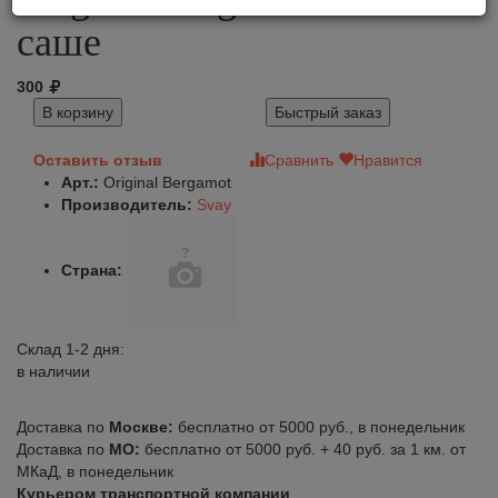
саше
300
В корзину
Быстрый заказ
Оставить отзыв
Сравнить
Нравится
Арт.:
Original Bergamot
Производитель:
Svay
Страна:
Склад 1-2 дня:
в наличии
Доставка по
Москве:
бесплатно от 5000 руб., в понедельник
Доставка по
МО:
бесплатно от 5000 руб. + 40 руб. за 1 км. от
МКаД, в понедельник
Курьером транспортной компании