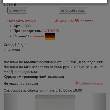
2 069
В корзину
Быстрый заказ
Оставить отзыв
Сравнить
Нравится
Арт.:
1300
Производитель:
ALTHAUS
Страна:
Германия
Склад 1-2 дня:
в наличии
Доставка по
Москве:
бесплатно от 5000 руб., в понедельник
Доставка по
МО:
бесплатно от 5000 руб. + 40 руб. за 1 км. от
МКаД, в понедельник
Курьером транспортной компании
Выбрать город
Не указана локация
Самовывоз из офиса пон. - пят. с 10.00 по 18.00
Previous
Next