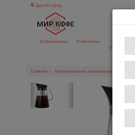
Другой город
доставк
Кофемашины
Кофемолки
Кофе&Чай
Ингредиент
Главная
Альтернативное заваривание
Чайни
Previous
Next