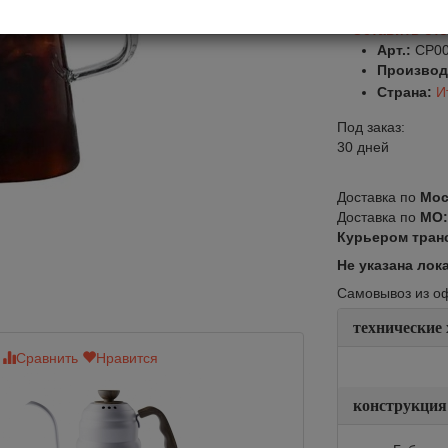
Оставить от
Арт.:
CP0
Производ
Страна:
И
Под заказ:
30 дней
Доставка по
Мос
Доставка по
МО
Курьером тран
Не указана лок
Самовывоз из офи
технические
Сравнить
Нравится
Сравнить
Нр
конструкция