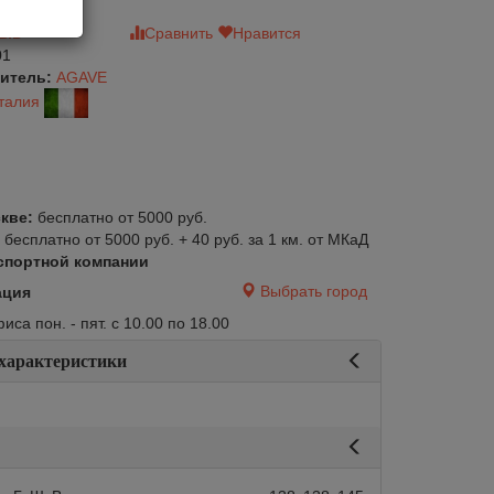
зыв
Сравнить
Нравится
01
итель:
AGAVE
талия
кве:
бесплатно от 5000 руб.
:
бесплатно от 5000 руб. + 40 руб. за 1 км. от МКаД
спортной компании
Выбрать город
ация
са пон. - пят. с 10.00 по 18.00
 характеристики
авится
Сравнить
Нравится