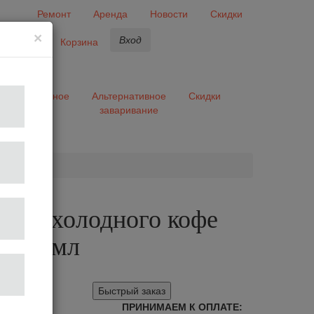
Ремонт
Аренда
Новости
Скидки
×
Вход
бранное
Корзина
ары
Разное
Альтернативное
Скидки
заваривание
та
 для холодного кофе
1200 мл
Быстрый заказ
ПРИНИМАЕМ К ОПЛАТЕ: