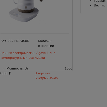
Габарит
Вес, кг:
Арт.:
AG-HG2450R
Магазин:
Арт.:
asch005
в наличии
Чайник электрический Agave 1 л. c
Чайник электриче
температурными режимами
control kettle 600
Мощность, Вт
1000
Мощность, Вт
3 990
В корзину
13 000
Быстрый заказ