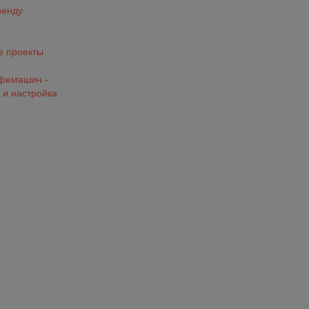
ренду
 проекты
офемашин -
 и настройка