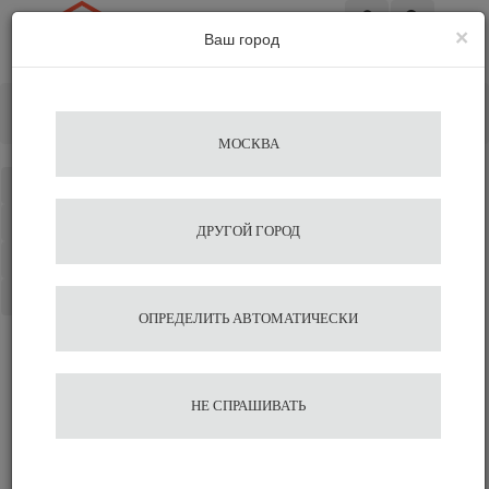
×
Ваш город
Вход
Главная
Альтернативное заваривание
Чайники
AGAVE
МОСКВА
Каталог
Избранное
ДРУГОЙ ГОРОД
Сравнение
Корзина
ОПРЕДЕЛИТЬ АВТОМАТИЧЕСКИ
НЕ СПРАШИВАТЬ
Чайники AGAVE