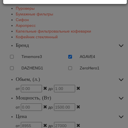
Чайники
Пуроверы
Бумажные фильтры
Сифон
Аэропресс
Капельные фильтровальные кофеварки
Кофейник стеклянный
Бренд
Timemore
3
AGAVE
4
DAZHENG
1
ZeroHero
1
Обьем, (л.)
от
до
Мощность, (Вт)
от
до
Цена
от
до