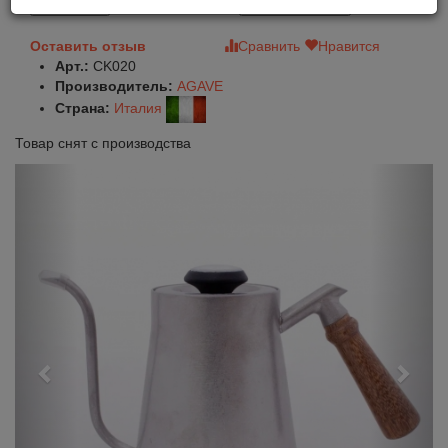
В корзину
Быстрый заказ
Оставить отзыв
Сравнить
Нравится
Арт.:
CK020
Производитель:
AGAVE
Страна:
Италия
Товар снят с производства
Previous
Next