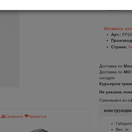
Подобрать ана
Оставить от
Арт.:
FP10
Производ
Страна:
К
Доставка по
Мос
Доставка по
МО
сегодня
Курьером тран
Не указана лок
Самовывоз из офи
конструкция
Сравнить
Нравится
Сравнить
Нр
Габарит
Вес, кг: