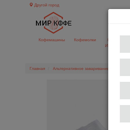
Другой город
доставк
Кофемашины
Кофемолки
Кофе&Чай
Ингредиент
Главная
Альтернативное заваривание
Бумаж