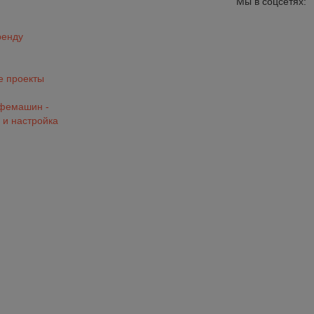
Мы в соцсетях:
ренду
 проекты
офемашин -
 и настройка