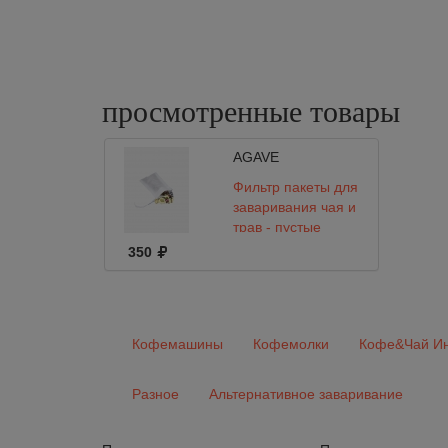
просмотренные
товары
AGAVE
Фильтр пакеты для
заваривания чая и
трав - пустые
одноразовые с
350
завязками, 100 шт,
7х9 см
Кофемашины
Кофемолки
Кофе&Чай Ин
Разное
Альтернативное заваривание