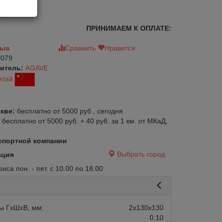
лог
ПРИНИМАЕМ К ОПЛАТЕ:
зыв
Сравнить
Нравится
079
итель:
AGAVE
итай
кве:
бесплатно от 5000 руб., сегодня
:
бесплатно от 5000 руб. + 40 руб. за 1 км. от МКаД,
спортной компании
Выбрать город
ация
са пон. - пят. с 10.00 по 18.00
авится
Сравнить
Нравится
ы ГхШхВ, мм:
2х130х130
0.10