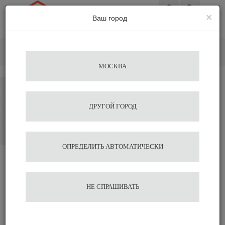
×
Ваш город
Вход
Главная
Аксессуары для бариста
Барный инвентарь
Сахарница овальная для бара Motta
МОСКВА
Каталог
Избранное
ДРУГОЙ ГОРОД
Сравнение
Корзина
ОПРЕДЕЛИТЬ АВТОМАТИЧЕСКИ
Сахарница овальная для
НЕ СПРАШИВАТЬ
бара Motta
Подобрать аналог