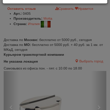
Оставить отзыв
Сравнить
Нравится
Арт.:
0405
Производитель:
Motta
Страна:
Италия
Доставка по
Москве:
бесплатно от 5000 руб., сегодня
Доставка по
МО:
бесплатно от 5000 руб. + 40 руб. за 1 км. от
МКаД, сегодня
Курьером транспортной компании
Выбрать город
Не указана локация
Самовывоз из офиса пон. - пят. с 10.00 по 18.00
Previous
Next