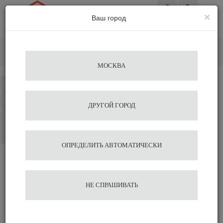
×
Ваш город
Вход
Главная
Аксессуары для бариста
Барный инвентарь
Открывалка для бутылок Motta
МОСКВА
Каталог
Избранное
ДРУГОЙ ГОРОД
Сравнение
Корзина
ОПРЕДЕЛИТЬ АВТОМАТИЧЕСКИ
Открывалка для бутылок
НЕ СПРАШИВАТЬ
Motta
564