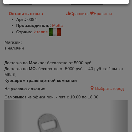
В корзину
Быстрый заказ
Оставить отзыв
Сравнить
Нравится
Арт.:
0394
Производитель:
Motta
Страна:
Италия
Магазин:
в наличии
Доставка по
Москве:
бесплатно от 5000 руб.
Доставка по
МО:
бесплатно от 5000 руб. + 40 руб. за 1 км. от
МКаД
Курьером транспортной компании
Выбрать город
Не указана локация
Самовывоз из офиса пон. - пят. с 10.00 по 18.00
Previous
Next