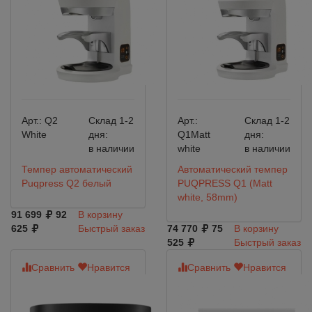
Арт.:
Q2
Склад 1-2
Арт.:
Склад 1-2
White
дня:
Q1Matt
дня:
в наличии
white
в наличии
Темпер автоматический
Автоматический темпер
Puqpress Q2 белый
PUQPRESS Q1 (Matt
white, 58mm)
91 699
92
В корзину
625
Быстрый заказ
74 770
75
В корзину
525
Быстрый заказ
Сравнить
Нравится
Сравнить
Нравится