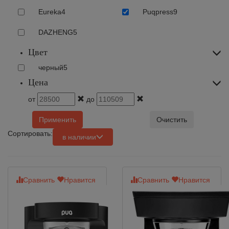
Eureka
4
Puqpress
9
DAZHENG
5
Цвет
черный
5
Цена
от
до
Применить
Очистить
Сортировать:
в наличии
Сравнить
Нравится
Сравнить
Нравится