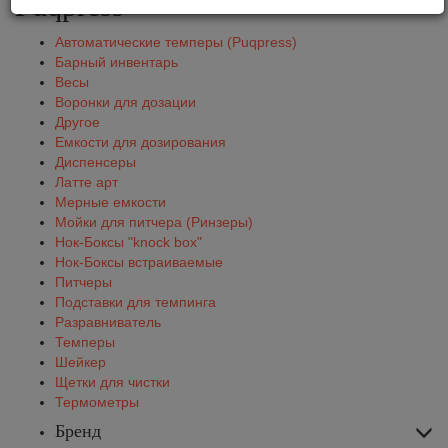
Puqpress
Автоматические темперы (Puqpress)
Барный инвентарь
Весы
Воронки для дозации
Другое
Емкости для дозирования
Диспенсеры
Латте арт
Мерные емкости
Мойки для питчера (Ринзеры)
Нок-Боксы "knock box"
Нок-Боксы встраиваемые
Питчеры
Подставки для темпинга
Разравниватель
Темперы
Шейкер
Щетки для чистки
Термометры
Бренд