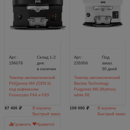
Арт.:
Склад 1-2
Арт.:
Под
196076
дня:
235956
заказ:
в наличии
30 дней
Темпер автоматический
Темпер автоматический
PUQpress M4 (GEN 5)
Barista Technology
под кофемолки
Puqpress М6 (Мythos)
Fiorenzato F64 и F83
white 58
87 400
В корзину
109 000
В корзину
Быстрый заказ
Быстрый заказ
Сравнить
Нравится