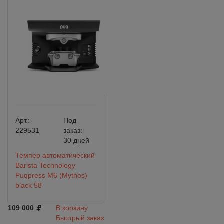
Арт.:
Под
229531
заказ:
30 дней
Темпер автоматический
Barista Technology
Puqpress М6 (Мythos)
black 58
109 000
В корзину
Быстрый заказ