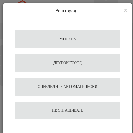
×
Ваш город
Вход
Главная
Аксессуары для бариста
Автоматические темперы (Puqpress)
Puqpress
МОСКВА
Каталог
Избранное
ДРУГОЙ ГОРОД
Сравнение
Корзина
ОПРЕДЕЛИТЬ АВТОМАТИЧЕСКИ
НЕ СПРАШИВАТЬ
Автоматические темперы