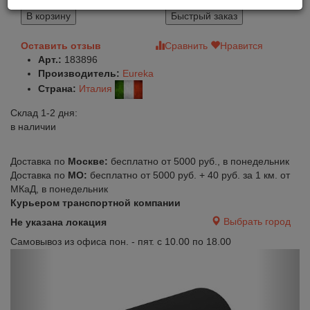
53 200
В корзину
Быстрый заказ
Оставить отзыв
Сравнить
Нравится
Арт.:
183896
Производитель:
Eureka
Страна:
Италия
Склад 1-2 дня:
в наличии
Доставка по
Москве:
бесплатно от 5000 руб., в понедельник
Доставка по
МО:
бесплатно от 5000 руб. + 40 руб. за 1 км. от
МКаД, в понедельник
Курьером транспортной компании
Выбрать город
Не указана локация
Самовывоз из офиса пон. - пят. с 10.00 по 18.00
Previous
Next