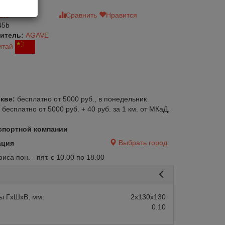
зыв
Сравнить
Нравится
45b
итель:
AGAVE
итай
кве:
бесплатно от 5000 руб., в понедельник
:
бесплатно от 5000 руб. + 40 руб. за 1 км. от МКаД,
спортной компании
Выбрать город
ация
са пон. - пят. с 10.00 по 18.00
ы ГхШхВ, мм:
2х130х130
0.10