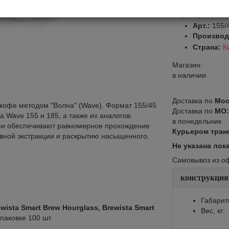
Оставить от
Арт.:
155/
Производ
Страна:
К
Магазин:
в наличии
Доставка по
Мос
офе методом "Волна" (Wave). Формат 155/45
Доставка по
МО
 Wave 155 и 185, а также их аналогов.
в понедельник
ми обеспечивают равномерное прохождение
Курьером тран
овной экстракции и раскрытию насыщенного,
Не указана лок
Самовывоз из офи
конструкция
Габарит
ewista Smart Brew Hourglass, Brewista Smart
Вес, кг:
паковке 100 шт.