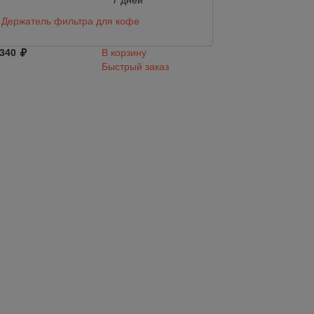
7 дней
Арт.:
53974
Держатель фильтра для кофе
Кофеварка Mocca
белый 53974
 340
В корзину
Быстрый заказ
Объем, мл.
Подобрать анало