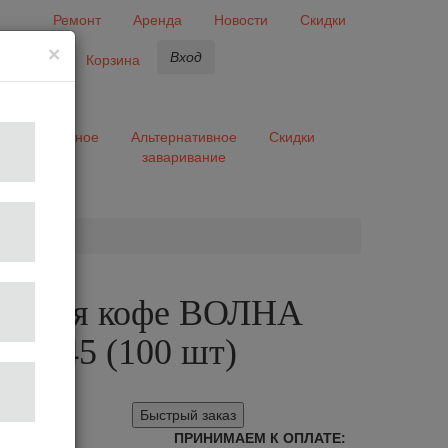
Ремонт
Аренда
Новости
Скидки
×
Вход
бранное
Корзина
ары
Разное
Альтернативное
Скидки
заваривание
та
ры для кофе ВОЛНА
55/45 (100 шт)
Быстрый заказ
ПРИНИМАЕМ К ОПЛАТЕ: