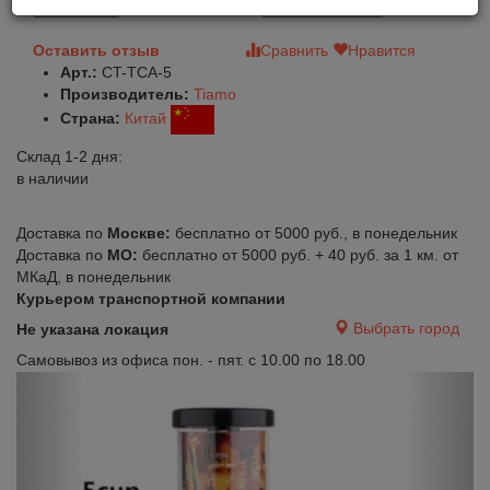
В корзину
Быстрый заказ
Оставить отзыв
Сравнить
Нравится
Арт.:
CT-TCA-5
Производитель:
Tiamo
Страна:
Китай
Склад 1-2 дня:
в наличии
Доставка по
Москве:
бесплатно от 5000 руб., в понедельник
Доставка по
МО:
бесплатно от 5000 руб. + 40 руб. за 1 км. от
МКаД, в понедельник
Курьером транспортной компании
Выбрать город
Не указана локация
Самовывоз из офиса пон. - пят. с 10.00 по 18.00
Previous
Next