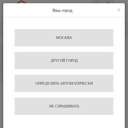
×
Ваш город
Вход
Главная
Альтернативное заваривание
Сифон TCA-5 580 мл (Beng)
МОСКВА
Каталог
Избранное
ДРУГОЙ ГОРОД
Сравнение
Корзина
ОПРЕДЕЛИТЬ АВТОМАТИЧЕСКИ
Сифон TCA-5 580 мл
НЕ СПРАШИВАТЬ
(Beng)
6 200