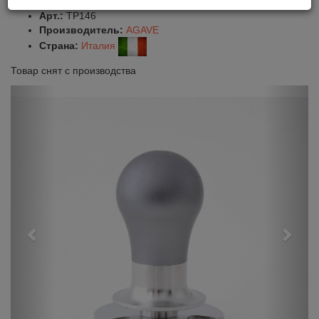
Оставить отзыв
Сравнить
Нравится
Арт.:
TP146
Производитель:
AGAVE
Страна:
Италия
Товар снят с производства
Previous
Next