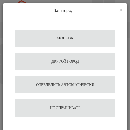
×
Ваш город
Вход
Главная
Аксессуары для бариста
Пуш темпер Metallic Gray Ø 58.5 Agave
МОСКВА
Каталог
Избранное
ДРУГОЙ ГОРОД
Сравнение
Корзина
ОПРЕДЕЛИТЬ АВТОМАТИЧЕСКИ
Пуш темпер Metallic Gray
НЕ СПРАШИВАТЬ
Ø 58.5 Agave