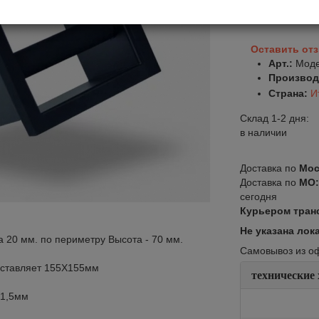
В корзину
Оставить от
Арт.:
Моде
Производ
Страна:
И
Склад 1-2 дня:
в наличии
Доставка по
Мос
Доставка по
МО
сегодня
Курьером тран
Не указана лок
 20 мм. по периметру Высота - 70 мм.
Самовывоз из офи
оставляет 155Х155мм
технические
 1,5мм