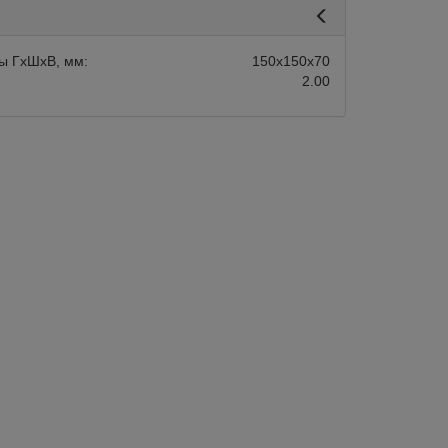
ы ГхШхВ, мм:
150х150х70
2.00
авится
Сравнить
Нравится
Склад 1-2 дня:
Арт.:
KB-SCRB
Склад 1-2 