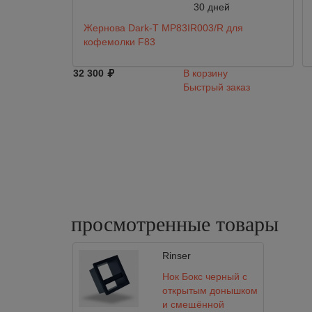
30 дней
Жернова Dark-T MP83IR003/R для
кофемолки F83
32 300
В корзину
Быстрый заказ
просмотренные
товары
Rinser
Нок Бокс черный с
открытым донышком
и смещённой