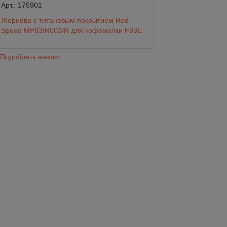
Арт.:
175901
Жернова с титановым покрытием Red
Нок Бокс черный
Speed MP83IR003/R для кофемолки F83E
перекладиной по
9 600
Подобрать аналог